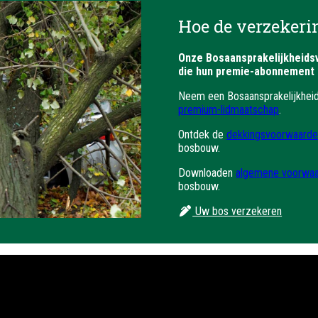
Hoe de verzekerin
Onze Bosaansprakelijkheidsv
die hun premie-abonnement 
Neem een Bosaansprakelijkhei
premium-lidmaatschap
.
Ontdek de
dekkingsvoorwaarde
bosbouw.
Downloaden
algemene voorwa
bosbouw.
Uw bos verzekeren