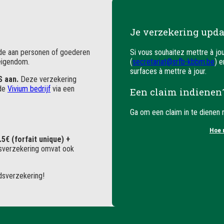
Je verzekering upd
hade aan personen of goederen
Si vous souhaitez mettre à jo
 eigendom.
(
secretariat@srfb-kbbm.be
) e
surfaces à mettre à jour.
S aan.
Deze verzekering
 de
Vivium bedrijf
via een
Een claim indienen
Ga om een claim in te dienen
Hoe 
.5€ (forfait unique) +
dsverzekering omvat ook
dsverzekering!