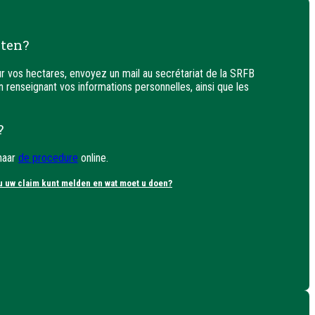
aten?
ur vos hectares, envoyez un mail au secrétariat de la SRFB
n renseignant vos informations personnelles, ainsi que les
?
 naar
de procedure
online.
u uw claim kunt melden en wat moet u doen?