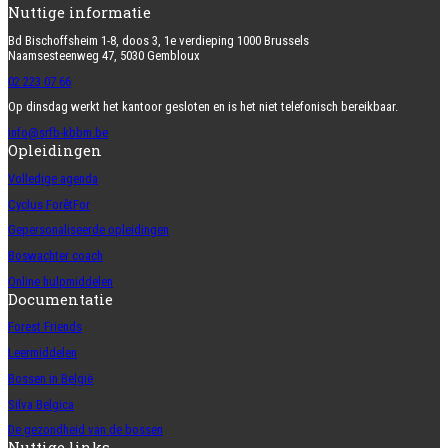
Nuttige informatie
Bd Bischoffsheim 1-8, doos 3, 1e verdieping 1000 Brussels
Naamsesteenweg 47, 5030 Gembloux
02 223 07 66
Op dinsdag werkt het kantoor gesloten en is het niet telefonisch bereikbaar.
info@srfb-kbbm.be
Opleidingen
Volledige agenda
Cyclus ForêtFor
Gepersonaliseerde opleidingen
Boswachter coach
Online hulpmiddelen
Documentatie
Forest Friends
Leermiddelen
Bossen in België
Silva Belgica
De gezondheid van de bossen
Nuttige links