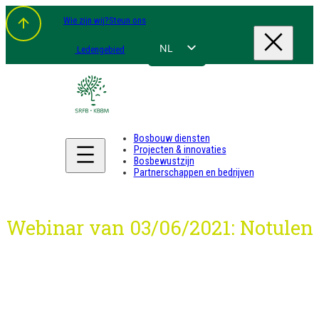
Spring
Wie zijn wij?
Steun ons
naar
de
inhoud
NL
Ledengebied
FR
EN
DE
Bosbouw diensten
Projecten & innovaties
Bosbewustzijn
Partnerschappen en bedrijven
Webinar van 03/06/2021: Notulen