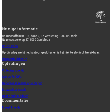
Nuttige informatie
Bd Bischoffsheim 1-8, doos 3, 1e verdieping 1000 Brussels
Naamsesteenweg 47, 5030 Gembloux
02 223 07 66
Op dinsdag werkt het kantoor gesloten en is het niet telefonisch bereikbaar.
info@srfb-kbbm.be
Opleidingen
Volledige agenda
Cyclus ForêtFor
Gepersonaliseerde opleidingen
Boswachter coach
Online hulpmiddelen
Documentatie
Forest Friends