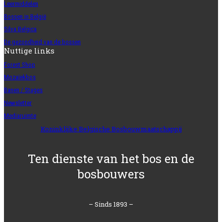
Leermiddelen
Bossen in België
Silva Belgica
De gezondheid van de bossen
Nuttige links
Forest Shop
Mozaïekbos
Banen / Stages
Newsletter
Mediaruimte
Koninklijke Belgische Bosbouwmaatschappij
Ten dienste van het bos en de
bosbouwers
– Sinds 1893 –