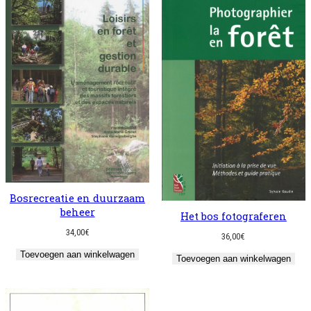
Bosrecreatie en duurzaam
beheer
Het bos fotograferen
34,00
€
36,00
€
Toevoegen aan winkelwagen
Toevoegen aan winkelwagen