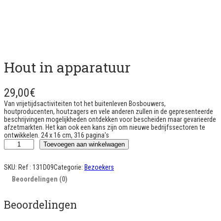
Hout in apparatuur
29,00
€
Van vrijetijdsactiviteiten tot het buitenleven Bosbouwers,
houtproducenten, houtzagers en vele anderen zullen in de gepresenteerde
beschrijvingen mogelijkheden ontdekken voor bescheiden maar gevarieerde
afzetmarkten. Het kan ook een kans zijn om nieuwe bedrijfssectoren te
ontwikkelen. 24 x 16 cm, 316 pagina's
L
Toevoegen aan winkelwagen
e
b
o
SKU:
Ref : 131D09
Categorie:
Bezoekers
i
Beoordelingen (0)
s
d
a
Beoordelingen
n
s