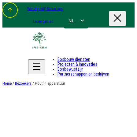
Spring
Wie zijn wij?
Steun ons
naar
de
inhoud
NL
Ledengebied
FR
EN
DE
Bosbouw diensten
Projecten & innovaties
Bosbewustzijn
Partnerschappen en bedrijven
Home
/
Bezoekers
/ Hout in apparatuur