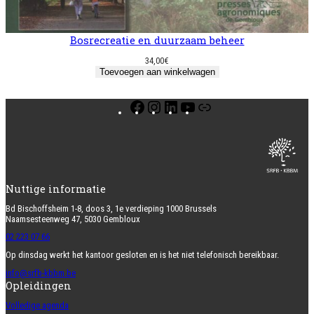
Bosrecreatie en duurzaam beheer
34,00
€
Toevoegen aan winkelwagen
Facebook
Instagram
LinkedIn
YouTube
Link
Nuttige informatie
Bd Bischoffsheim 1-8, doos 3, 1e verdieping 1000 Brussels
Naamsesteenweg 47, 5030 Gembloux
02 223 07 66
Op dinsdag werkt het kantoor gesloten en is het niet telefonisch bereikbaar.
info@srfb-kbbm.be
Opleidingen
Volledige agenda