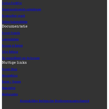
Cyclus ForêtFor
Gepersonaliseerde opleidingen
Boswachter coach
Online hulpmiddelen
Documentatie
Forest Friends
Leermiddelen
Bossen in België
Silva Belgica
De gezondheid van de bossen
Nuttige links
Forest Shop
Mozaïekbos
Banen / Stages
Newsletter
Mediaruimte
Koninklijke Belgische Bosbouwmaatschappij