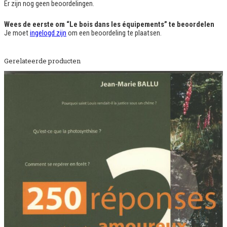
l
Er zijn nog geen beoordelingen.
e
s
Wees de eerste om “Le bois dans les équipements” te beoordelen
é
Je moet
ingelogd zijn
om een beoordeling te plaatsen.
q
u
i
p
Gerelateerde producten
e
m
e
n
t
s
a
a
n
t
a
l