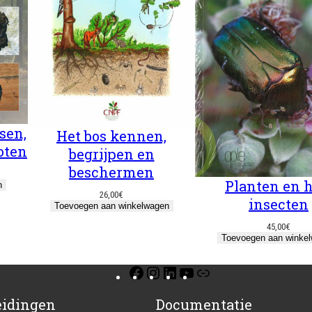
sen,
Het bos kennen,
oten
begrijpen en
beschermen
Planten en 
n
26,00
€
insecten
Toevoegen aan winkelwagen
45,00
€
Toevoegen aan winke
Facebook
Instagram
LinkedIn
YouTube
Link
eidingen
Documentatie