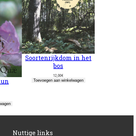
Soortenrijkdom in het
bos
12,00
€
hun
Toevoegen aan winkelwagen
lwagen
Nuttige links