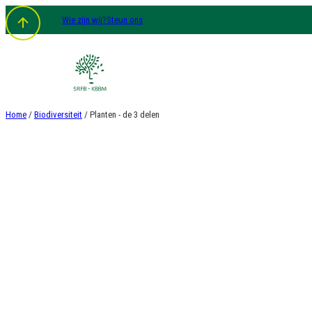
Spring
Wie zijn wij?
Steun ons
naar
de
inhoud
Home
/
Biodiversiteit
/ Planten - de 3 delen