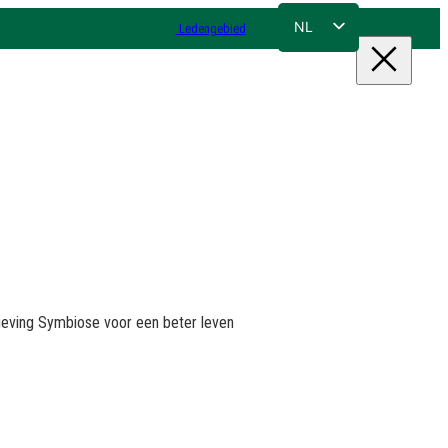
NL
Ledengebied
FR
EN
DE
mgeving Symbiose voor een beter leven