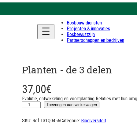
Bosbouw diensten
Projecten & innovaties
Bosbewustzijn
Partnerschappen en bedrijven
Planten - de 3 delen
37,00
€
Evolutie, ontwikkeling en voortplanting Relaties met hun o
L
Toevoegen aan winkelwagen
e
s
SKU:
Ref 131Q0456
Categorie:
Biodiversiteit
v
é
g