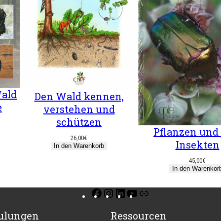
ald
Den Wald kennen,
e
verstehen und
schützen
Pflanzen und 
26,00
€
Insekten
In den Warenkorb
45,00
€
In den Warenkor
Facebook
Instagram
LinkedIn
YouTube
Link
ulungen
Ressourcen