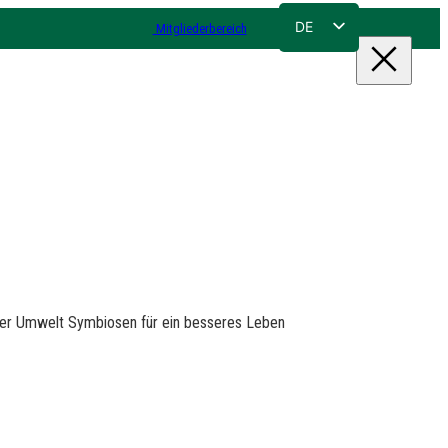
DE
Mitgliederbereich
FR
NL
EN
hrer Umwelt Symbiosen für ein besseres Leben