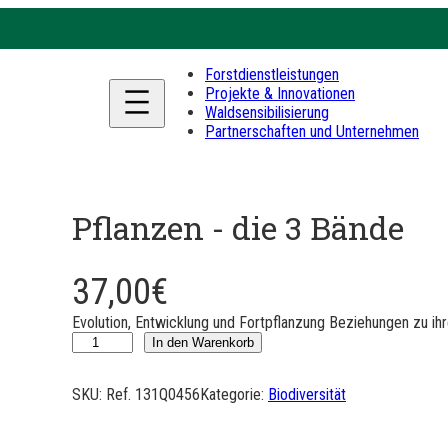
Forstdienstleistungen
Projekte & Innovationen
Waldsensibilisierung
Partnerschaften und Unternehmen
Pflanzen - die 3 Bände
37,00
€
Evolution, Entwicklung und Fortpflanzung Beziehungen zu i
L
In den Warenkorb
e
s
SKU:
Ref. 131Q0456
Kategorie:
Biodiversität
v
é
g