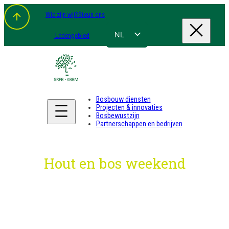
Spring
Wie zijn wij?
Steun ons
naar
de
inhoud
NL
Ledengebied
FR
EN
DE
Bosbouw diensten
Projecten & innovaties
Bosbewustzijn
Partnerschappen en bedrijven
Hout en bos weekend