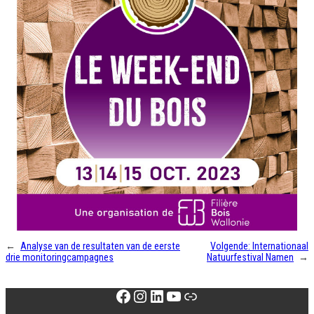
←
Analyse van de resultaten van de eerste
Volgende:
Internationaal
drie monitoringcampagnes
Natuurfestival Namen
→
Facebook
Instagram
LinkedIn
YouTube
Link