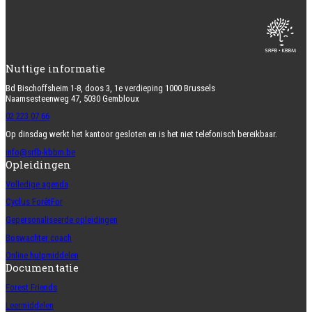
Nuttige informatie
Bd Bischoffsheim 1-8, doos 3, 1e verdieping 1000 Brussels
Naamsesteenweg 47, 5030 Gembloux
02 223 07 66
Op dinsdag werkt het kantoor gesloten en is het niet telefonisch bereikbaar.
info@srfb-kbbm.be
Opleidingen
Volledige agenda
Cyclus ForêtFor
Gepersonaliseerde opleidingen
Boswachter coach
Online hulpmiddelen
Documentatie
Forest Friends
Leermiddelen