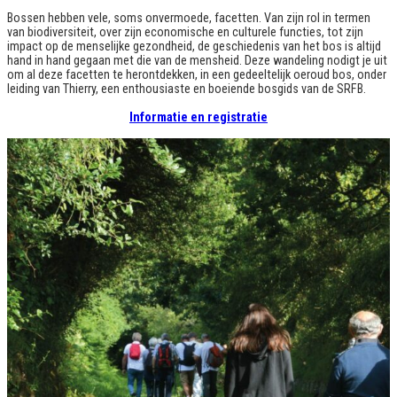
Bossen hebben vele, soms onvermoede, facetten. Van zijn rol in termen
van biodiversiteit, over zijn economische en culturele functies, tot zijn
impact op de menselijke gezondheid, de geschiedenis van het bos is altijd
hand in hand gegaan met die van de mensheid. Deze wandeling nodigt je uit
om al deze facetten te herontdekken, in een gedeeltelijk oeroud bos, onder
leiding van Thierry, een enthousiaste en boeiende bosgids van de SRFB.
Informatie en registratie