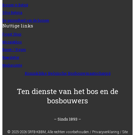
Bossen in België
Silva Belgica
De gezondheid van de bossen
Nuttige links
Forest Shop
Mozaïekbos
Banen / Stages
Newsletter
Mediaruimte
Koninklijke Belgische Bosbouwmaatschappij
Ten dienste van het bos en de
bosbouwers
– Sinds 1893 –
© 2025-2026 SRFB-KBBM,
Alle rechten voorbehouden
/
Privacyverklaring
/
Site