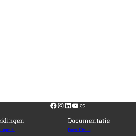
Facebook
Instagram
LinkedIn
YouTube
Link
eidingen
Documentatie
ge agenda
Forest Friends