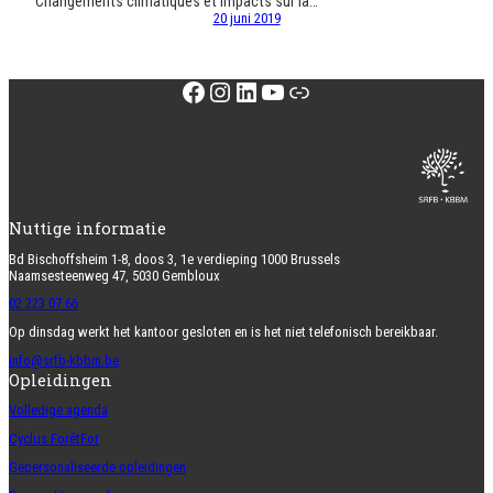
Changements climatiques et impacts sur la…
20 juni 2019
Facebook
Instagram
LinkedIn
YouTube
Link
Nuttige informatie
Bd Bischoffsheim 1-8, doos 3, 1e verdieping 1000 Brussels
Naamsesteenweg 47, 5030 Gembloux
02 223 07 66
Op dinsdag werkt het kantoor gesloten en is het niet telefonisch bereikbaar.
info@srfb-kbbm.be
Opleidingen
Volledige agenda
Cyclus ForêtFor
Gepersonaliseerde opleidingen