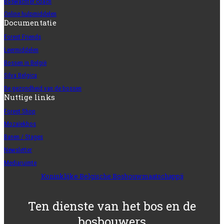
Boswachter coach
Online hulpmiddelen
Documentatie
Forest Friends
Leermiddelen
Bossen in België
Silva Belgica
De gezondheid van de bossen
Nuttige links
Forest Shop
Mozaïekbos
Banen / Stages
Newsletter
Mediaruimte
Koninklijke Belgische Bosbouwmaatschappij
Ten dienste van het bos en de
bosbouwers