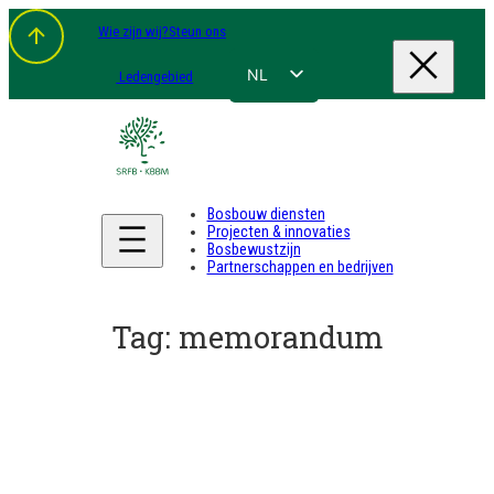
Spring
Wie zijn wij?
Steun ons
naar
de
inhoud
NL
Ledengebied
FR
EN
DE
Bosbouw diensten
Projecten & innovaties
Bosbewustzijn
Partnerschappen en bedrijven
Tag:
memorandum