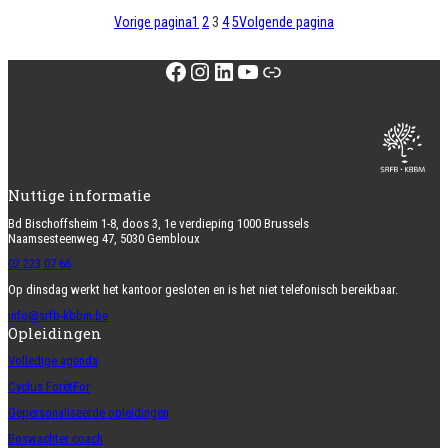
Vorige pagina
1
2
3
4
5
Volgende pagina
Facebook
Instagram
LinkedIn
YouTube
Link
Nuttige informatie
Bd Bischoffsheim 1-8, doos 3, 1e verdieping 1000 Brussels
Naamsesteenweg 47, 5030 Gembloux
02 223 07 66
Op dinsdag werkt het kantoor gesloten en is het niet telefonisch bereikbaar.
info@srfb-kbbm.be
Opleidingen
Volledige agenda
Cyclus ForêtFor
Gepersonaliseerde opleidingen
Boswachter coach