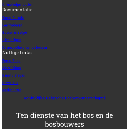
Online hulpmiddelen
Documentatie
Forest Friends
Leermiddelen
Bossen in België
Silva Belgica
De gezondheid van de bossen
Nuttige links
Forest Shop
Mozaïekbos
Banen / Stages
Newsletter
Mediaruimte
Koninklijke Belgische Bosbouwmaatschappij
Ten dienste van het bos en de
bosbouwers