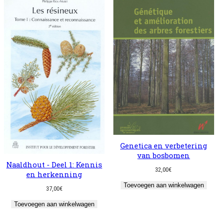
Genetica en verbetering
van bosbomen
Naaldhout - Deel 1: Kennis
32,00
€
en herkenning
Toevoegen aan winkelwagen
37,00
€
Toevoegen aan winkelwagen