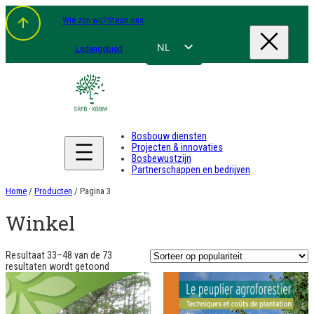
Spring
Wie zijn wij?
Steun ons
naar
de
inhoud
NL
Ledengebied
FR
EN
DE
Bosbouw diensten
Projecten & innovaties
Bosbewustzijn
Partnerschappen en bedrijven
Home
/
Producten
/ Pagina 3
Winkel
Resultaat 33–48 van de 73
Gesorteerd
resultaten wordt getoond
op
populariteit