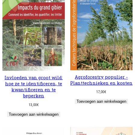
Agroforestry populier -
Invloeden van groot wild:
Planttechnieken en kosten
hoe ze te identificeren, te
kwantificeren en te
17,00
€
beperken
Toevoegen aan winkelwagen
13,00
€
Toevoegen aan winkelwagen