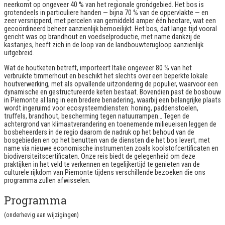
neerkomt op ongeveer 40 % van het regionale grondgebied. Het bos is
grotendeels in particuliere handen — bijna 70 % van de oppervlakte — en
zeer versnipperd, met percelen van gemiddeld amper één hectare, wat een
gecoördineerd beheer aanzienlijk bemoeilijkt. Het bos, dat lange tijd vooral
gericht was op brandhout en voedselproductie, met name dankzij de
kastanjes, heeft zich in de loop van de landbouwterugloop aanzienlijk
uitgebreid.
Wat de houtketen betreft, importeert Italië ongeveer 80 % van het
verbruikte timmerhout en beschikt het slechts over een beperkte lokale
houtverwerking, met als opvallende uitzondering de populier, waarvoor een
dynamische en gestructureerde keten bestaat. Bovendien past de bosbouw
in Piemonte al lang in een bredere benadering, waarbij een belangrijke plaats
wordt ingeruimd voor ecosysteemdiensten: honing, paddenstoelen,
truffels, brandhout, bescherming tegen natuurrampen… Tegen de
achtergrond van klimaatverandering en toenemende milieueisen leggen de
bosbeheerders in de regio daarom de nadruk op het behoud van de
bosgebieden en op het benutten van de diensten die het bos levert, met
name via nieuwe economische instrumenten zoals koolstofcertificaten en
biodiversiteitscertificaten. Onze reis biedt de gelegenheid om deze
praktijken in het veld te verkennen en tegelijkertijd te genieten van de
culturele rijkdom van Piemonte tijdens verschillende bezoeken die ons
programma zullen afwisselen.
Programma
(onderhevig aan wijzigingen)