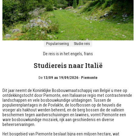
Popularisering
Studie reis
De reis is in het
engels
,
frans
Studiereis naar Italië
De
13/09 au 19/09/2026
-
Piemonte
Dit jaar neemt de Koninklijke Bosbouwmaatschappij van België u mee op
ontdekkingstocht door Piemonte, een Italiaanse regio met contrasterende
landschappen en vele bosbouwkundige uitdagingen. Tussen de
populierenplantages in de Povlakte, de loofbossen op de heuvels die
vroeger als hakhout werden beheerd, en de berg bossen die de valleien
beschermen tegen aardverschuivingen en lawines, vormt Piemonte een
ware bosbouwkundige mozaïek, rijk aan geschiedenis en diverse
beheerservaringen.
Het bosgebied van Piemonte beslaat bijna een miljoen hectare, wat