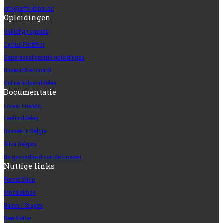
info@srfb-kbbm.be
Opleidingen
Volledige agenda
Cyclus ForêtFor
Gepersonaliseerde opleidingen
Boswachter coach
Online hulpmiddelen
Documentatie
Forest Friends
Leermiddelen
Bossen in België
Silva Belgica
De gezondheid van de bossen
Nuttige links
Forest Shop
Mozaïekbos
Banen / Stages
Newsletter