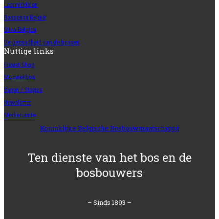
Leermiddelen
Bossen in België
Silva Belgica
De gezondheid van de bossen
Nuttige links
Forest Shop
Mozaïekbos
Banen / Stages
Newsletter
Mediaruimte
Koninklijke Belgische Bosbouwmaatschappij
Ten dienste van het bos en de
bosbouwers
– Sinds 1893 –