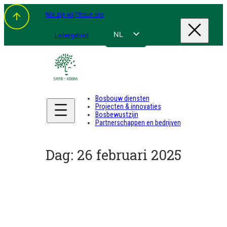
Spring
Wie zijn wij?
Steun ons
naar
de
inhoud
NL
Ledengebied
FR
EN
DE
Bosbouw diensten
Projecten & innovaties
Bosbewustzijn
Partnerschappen en bedrijven
Dag:
26 februari 2025