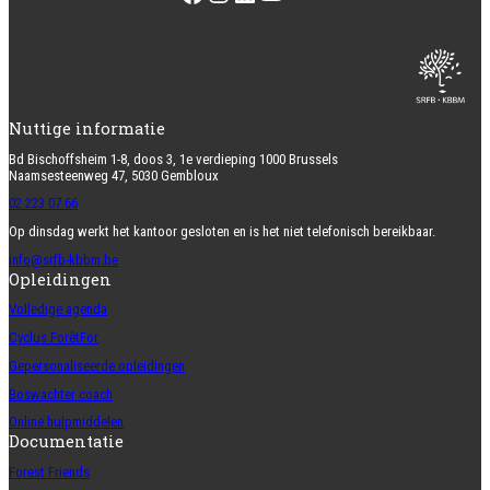
Nuttige informatie
Bd Bischoffsheim 1-8, doos 3, 1e verdieping 1000 Brussels
Naamsesteenweg 47, 5030 Gembloux
02 223 07 66
Op dinsdag werkt het kantoor gesloten en is het niet telefonisch bereikbaar.
info@srfb-kbbm.be
Opleidingen
Volledige agenda
Cyclus ForêtFor
Gepersonaliseerde opleidingen
Boswachter coach
Online hulpmiddelen
Documentatie
Forest Friends