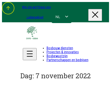
Spring
Wie zijn wij?
Steun ons
naar
de
inhoud
NL
Ledengebied
FR
EN
DE
Bosbouw diensten
Projecten & innovaties
Bosbewustzijn
Partnerschappen en bedrijven
Dag:
7 november 2022