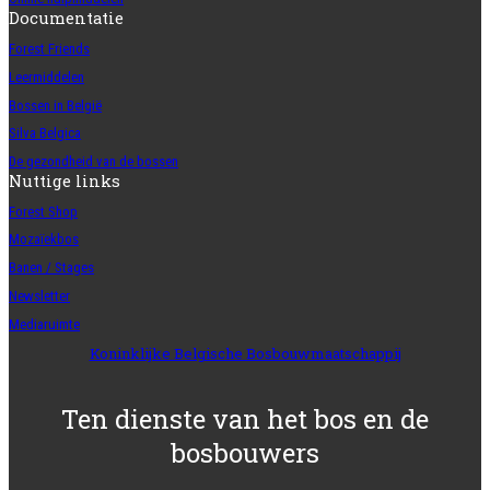
Documentatie
Forest Friends
Leermiddelen
Bossen in België
Silva Belgica
De gezondheid van de bossen
Nuttige links
Forest Shop
Mozaïekbos
Banen / Stages
Newsletter
Mediaruimte
Koninklijke Belgische Bosbouwmaatschappij
Ten dienste van het bos en de
bosbouwers