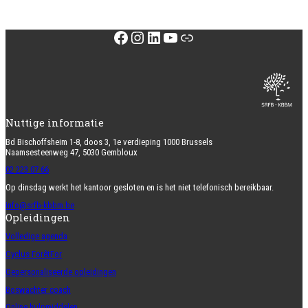
Facebook
Instagram
LinkedIn
YouTube
Link
Nuttige informatie
Bd Bischoffsheim 1-8, doos 3, 1e verdieping 1000 Brussels
Naamsesteenweg 47, 5030 Gembloux
02 223 07 66
Op dinsdag werkt het kantoor gesloten en is het niet telefonisch bereikbaar.
info@srfb-kbbm.be
Opleidingen
Volledige agenda
Cyclus ForêtFor
Gepersonaliseerde opleidingen
Boswachter coach
Online hulpmiddelen