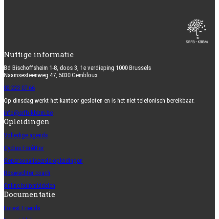
Nuttige informatie
Bd Bischoffsheim 1-8, doos 3, 1e verdieping 1000 Brussels
Naamsesteenweg 47, 5030 Gembloux
02 223 07 66
Op dinsdag werkt het kantoor gesloten en is het niet telefonisch bereikbaar.
info@srfb-kbbm.be
Opleidingen
Volledige agenda
Cyclus ForêtFor
Gepersonaliseerde opleidingen
Boswachter coach
Online hulpmiddelen
Documentatie
Forest Friends