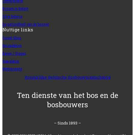
Leermiddelen
Bossen in België
Silva Belgica
De gezondheid van de bossen
Nuttige links
Forest Shop
Mozaïekbos
Banen / Stages
Newsletter
Mediaruimte
Koninklijke Belgische Bosbouwmaatschappij
Ten dienste van het bos en de
bosbouwers
– Sinds 1893 –