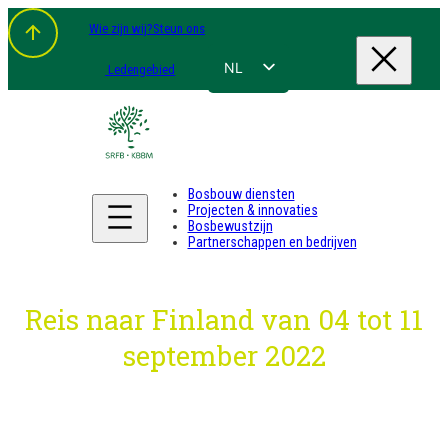
Spring
Wie zijn wij?
Steun ons
naar
de
inhoud
NL
Ledengebied
FR
EN
DE
Bosbouw diensten
Projecten & innovaties
Bosbewustzijn
Partnerschappen en bedrijven
Reis naar Finland van 04 tot 11
september 2022