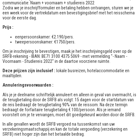
communicatie: Naam + voornaam + studiereis 2022
Zodra we je inschrijfformulier en betaling hebben ontvangen, sturen we je
een week voor de vertrekdatum een bevestigingsbrief met het reisschema
voor de eerste dag.
Prijs :
eenpersoonskamer: €2.190/pers.
tweepersoonskamer: €1750/pers.
Om je inschrijving te bevestigen, maak je het inschrijvingsgeld over op de
SRFB-rekening - IBAN: BE71 3100 4375 5069 - met vermelding ''- Naam -
Voornaam - Studiereis 2022'' in de daartoe voorziene ruimte.
Deze prijzen zijn inclusief :
lokale busreizen, hotelaccommodatie en
maaltijden.
Annuleringsvoorwaarden :
Als je je deelname schriftelijk annuleert en alleen in geval van overmacht, is
de terugbetaling door de SRFB als volgt: 15 dagen voor de startdatum van
de reis bedraagt de terugbetaling 90% van de reissom. Na deze termijn
bedraagt de forfaitaire terugbetaling € 100/persoon. Als je iemand
voorstelt om je te vervangen, moet dit goedgekeurd worden door de SRFB.
In alle gevallen wordt de SRFB vergoed na tussenkomst van uw
verzekeringsmaatschappij en kan de totale vergoeding (verzekering en
SRFB) niet hoger zijn dan het betaalde bedrag.