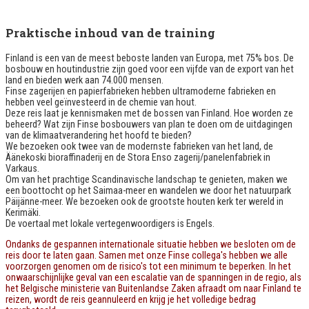
Praktische inhoud van de training
Finland is een van de meest beboste landen van Europa, met 75% bos. De
bosbouw en houtindustrie zijn goed voor een vijfde van de export van het
land en bieden werk aan 74.000 mensen.
Finse zagerijen en papierfabrieken hebben ultramoderne fabrieken en
hebben veel geïnvesteerd in de chemie van hout.
Deze reis laat je kennismaken met de bossen van Finland. Hoe worden ze
beheerd? Wat zijn Finse bosbouwers van plan te doen om de uitdagingen
van de klimaatverandering het hoofd te bieden?
We bezoeken ook twee van de modernste fabrieken van het land, de
Äänekoski bioraffinaderij en de Stora Enso zagerij/panelenfabriek in
Varkaus.
Om van het prachtige Scandinavische landschap te genieten, maken we
een boottocht op het Saimaa-meer en wandelen we door het natuurpark
Päijänne-meer. We bezoeken ook de grootste houten kerk ter wereld in
Kerimäki.
De voertaal met lokale vertegenwoordigers is Engels.
Ondanks de gespannen internationale situatie hebben we besloten om de
reis door te laten gaan. Samen met onze Finse collega's hebben we alle
voorzorgen genomen om de risico's tot een minimum te beperken. In het
onwaarschijnlijke geval van een escalatie van de spanningen in de regio, als
het Belgische ministerie van Buitenlandse Zaken afraadt om naar Finland te
reizen, wordt de reis geannuleerd en krijg je het volledige bedrag