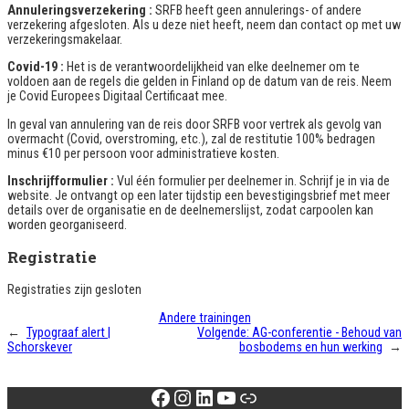
Annuleringsverzekering :
SRFB heeft geen annulerings- of andere
verzekering afgesloten. Als u deze niet heeft, neem dan contact op met uw
verzekeringsmakelaar.
Covid-19 :
Het is de verantwoordelijkheid van elke deelnemer om te
voldoen aan de regels die gelden in Finland op de datum van de reis. Neem
je Covid Europees Digitaal Certificaat mee.
In geval van annulering van de reis door SRFB voor vertrek als gevolg van
overmacht (Covid, overstroming, etc.), zal de restitutie 100% bedragen
minus €10 per persoon voor administratieve kosten.
Inschrijfformulier :
Vul één formulier per deelnemer in. Schrijf je in via de
website. Je ontvangt op een later tijdstip een bevestigingsbrief met meer
details over de organisatie en de deelnemerslijst, zodat carpoolen kan
worden georganiseerd.
Registratie
Registraties zijn gesloten
Andere trainingen
←
Typograaf alert |
Volgende:
AG-conferentie - Behoud van
Schorskever
bosbodems en hun werking
→
Facebook
Instagram
LinkedIn
YouTube
Link