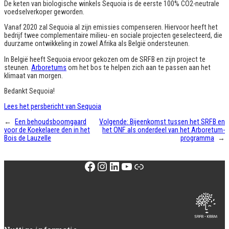
De keten van biologische winkels Sequoia is de eerste 100% CO2-neutrale
voedselverkoper geworden.
Vanaf 2020 zal Sequoia al zijn emissies compenseren. Hiervoor heeft het
bedrijf twee complementaire milieu- en sociale projecten geselecteerd, die
duurzame ontwikkeling in zowel Afrika als België ondersteunen.
In België heeft Sequoia ervoor gekozen om de SRFB en zijn project te
steunen.
Arboretums
om het bos te helpen zich aan te passen aan het
klimaat van morgen.
Bedankt Sequoia!
Lees het persbericht van Sequoia
←
Een behoudsboomgaard
Volgende:
Bijeenkomst tussen het SRFB en
voor de Koekelaere den in het
het ONF als onderdeel van het Arboretum-
Bois de Lauzelle
programma
→
Facebook
Instagram
LinkedIn
YouTube
Link