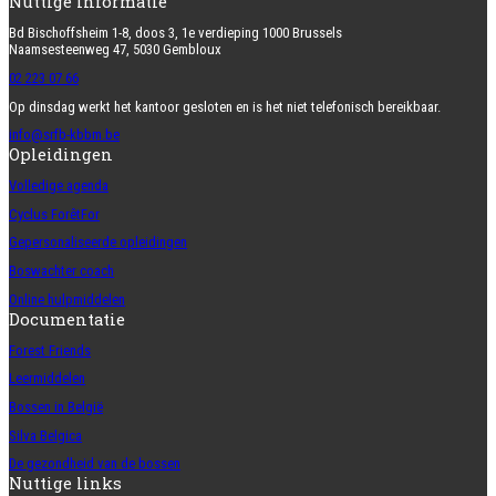
Nuttige informatie
Bd Bischoffsheim 1-8, doos 3, 1e verdieping 1000 Brussels
Naamsesteenweg 47, 5030 Gembloux
02 223 07 66
Op dinsdag werkt het kantoor gesloten en is het niet telefonisch bereikbaar.
info@srfb-kbbm.be
Opleidingen
Volledige agenda
Cyclus ForêtFor
Gepersonaliseerde opleidingen
Boswachter coach
Online hulpmiddelen
Documentatie
Forest Friends
Leermiddelen
Bossen in België
Silva Belgica
De gezondheid van de bossen
Nuttige links