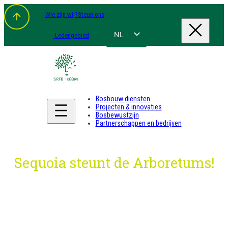
Spring
Wie zijn wij?
Steun ons
naar
de
inhoud
NL
Ledengebied
FR
EN
DE
Bosbouw diensten
Projecten & innovaties
Bosbewustzijn
Partnerschappen en bedrijven
Sequoia steunt de Arboretums!