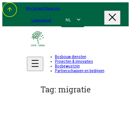
Spring
Wie zijn wij?
Steun ons
naar
de
inhoud
NL
Ledengebied
FR
EN
DE
Bosbouw diensten
Projecten & innovaties
Bosbewustzijn
Partnerschappen en bedrijven
Tag:
migratie