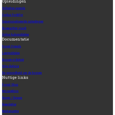
Opleidingen
Volledige agenda
Cyclus ForêtFor
Gepersonaliseerde opleidingen
Boswachter coach
Online hulpmiddelen
Documentatie
Forest Friends
Leermiddelen
Bossen in België
Silva Belgica
De gezondheid van de bossen
Nuttige links
Forest Shop
Mozaïekbos
Banen / Stages
Newsletter
Mediaruimte