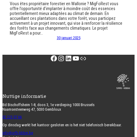
Vous êtes propriétaire forestier en Wallonie ? MigFoRest vous
offre l’opportunité d’implanter à moindre coût des essences
potentiellement mieux adaptées au climat de demain. En
accueillant ces plantations dans votre forêt, vous participez
activement à un projet innovant, qui vise à renforcer la résilience
des forêts face aux changements climatiques. Le projet
MigFoRest a pour…
30 januari 2025
Facebook
Instagram
LinkedIn
YouTube
Link
Nuttige informatie
Bd Bischoffsheim 1-8, doos 3, 1e verdieping 1000 Brussels
Naamsesteenweg 47, 5030 Gembloux
02 223 07 66
Op dinsdag werkt het kantoor gesloten en is het niet telefonisch bereikbaar.
info@srfb-kbbm.be