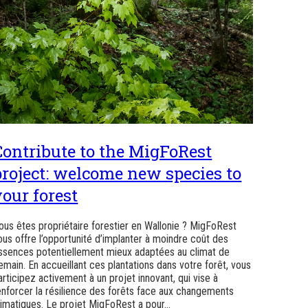
Contribute to the MigFoRest
project: welcome new species to
your forest
ous êtes propriétaire forestier en Wallonie ? MigFoRest
ous offre l’opportunité d’implanter à moindre coût des
ssences potentiellement mieux adaptées au climat de
emain. En accueillant ces plantations dans votre forêt, vous
articipez activement à un projet innovant, qui vise à
enforcer la résilience des forêts face aux changements
limatiques. Le projet MigFoRest a pour…