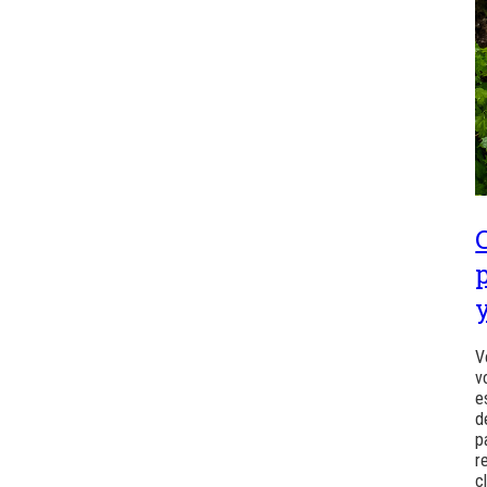
V
v
e
d
p
r
c