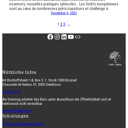
essences, nouvelles pratiques sylvicoles… Les forêts européennes
sont au cœur de nombreuses préoccupations et challenge à…
Dezember 6, 2023
1
2
3
→
Facebook
Instagram
LinkedIn
YouTube
Link
Nützliche Infos
Bd Bischoffsheim 1-8, Box 3, 1. Stock 1000 Brüssel
Chaussée de Namur 47, 5030 Gembloux
02 223 07 66
Am Dienstag arbeitet das Büro unter Ausschluss der Öffentlichkeit und ist
telefonisch nicht erreichbar.
info@srfb-kbbm.be
Schulungen
Vollständige Tagesordnung