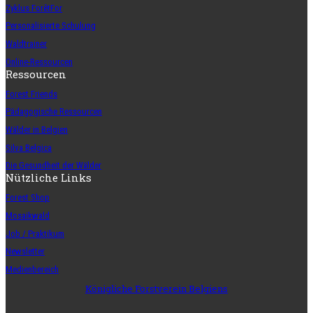
Zyklus ForêtFor
Personalisierte Schulung
Waldtrainer
Online-Ressourcen
Ressourcen
Forest Friends
Pädagogische Ressourcen
Wälder in Belgien
Silva Belgica
Die Gesundheit der Wälder
Nützliche Links
Forest Shop
Mosaikwald
Job / Praktikum
Newsletter
Medienbereich
Königliche Forstverein Belgiens