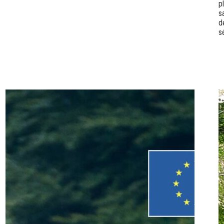
p
s
d
s