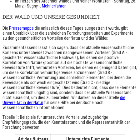
Im Herzen des Ardenner Waldes und seiner Wohltaten - Sonntag, 26.
März - Sugny -.
Mehr erfahren
DER WALD UND UNSERE GESUNDHEIT
Die
Pressemappe
die anlässlich dieses Tages ausgestrahlt wurde, gibt
einen Überblick über die zahlreichen Forschungsarbeiten und Experimente
zu den gesundheitlichen Vorteilen der Natur und der Wälder.
Zusammenfassend lässt sich sagen, dass der aktuelle wissenschaftliche
Konsens unterscheidet zwischen nachgewiesenen Vorteilen (Grad A -
gesicherter wissenschaftlicher Nachweis), bei denen die positive
Korrelation von Naturexposition auf die höchste wissenschaftliche
Beweisstufe trifft, vermuteten Vorteilen, bei denen es genügend Daten gibt,
um diese Korrelation vernünftigerweise anzunehmen (Grad B -
wissenschaftliche Vermutung) und schließlich Elementen, bei denen die
Beweislage als schwach eingeschätzt wird (Grad C - niedrige
wissenschaftliche Beweisstufe). Dies bedeutet nicht, dass diese Elemente
wissenschaftlich ungültig sind, sondern dass der aktuelle Wissensstand
nicht ausreicht, um dies zu beurteilen. Wir danken an dieser Stelle
die
Universität in der Natur
für seine Hilfe bei der Suche nach
wissenschaftlichen Informationen.
Tabelle 1: Beispiele für untersuchte Vorteile und zugehörige
Empfehlungsgrade, die den Kenntnisstand und die Repräsentativität der
Forschung bewerten
Art des Nutzens
Untersuchte Elemente