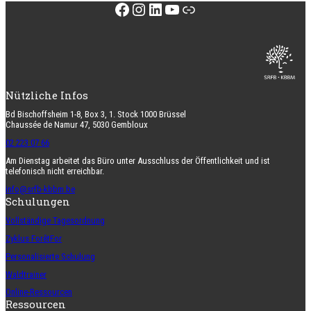
Facebook
Instagram
LinkedIn
YouTube
Link
Nützliche Infos
Bd Bischoffsheim 1-8, Box 3, 1. Stock 1000 Brüssel
Chaussée de Namur 47, 5030 Gembloux
02 223 07 66
Am Dienstag arbeitet das Büro unter Ausschluss der Öffentlichkeit und ist
telefonisch nicht erreichbar.
info@srfb-kbbm.be
Schulungen
Vollständige Tagesordnung
Zyklus ForêtFor
Personalisierte Schulung
Waldtrainer
Online-Ressourcen
Ressourcen