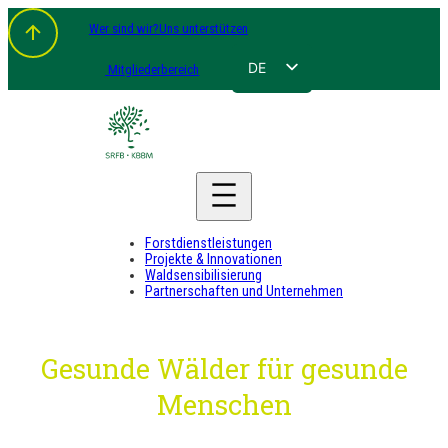
Zum
Wer sind wir?
Uns unterstützen
Inhalt
springen
DE
Mitgliederbereich
FR
NL
EN
Forstdienstleistungen
Projekte & Innovationen
Waldsensibilisierung
Partnerschaften und Unternehmen
Gesunde Wälder für gesunde
Menschen