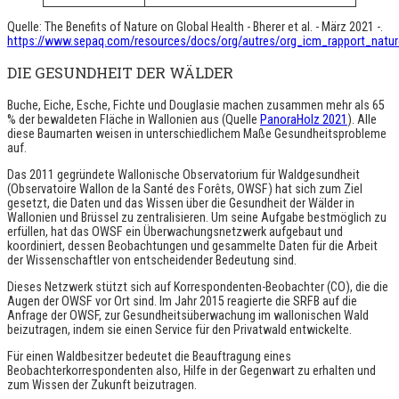
Quelle: The Benefits of Nature on Global Health - Bherer et al. - März 2021 -.
https://www.sepaq.com/resources/docs/org/autres/org_icm_rapport_natur
DIE GESUNDHEIT DER WÄLDER
Buche, Eiche, Esche, Fichte und Douglasie machen zusammen mehr als 65
% der bewaldeten Fläche in Wallonien aus (Quelle
PanoraHolz 2021
). Alle
diese Baumarten weisen in unterschiedlichem Maße Gesundheitsprobleme
auf.
Das 2011 gegründete Wallonische Observatorium für Waldgesundheit
(Observatoire Wallon de la Santé des Forêts, OWSF) hat sich zum Ziel
gesetzt, die Daten und das Wissen über die Gesundheit der Wälder in
Wallonien und Brüssel zu zentralisieren. Um seine Aufgabe bestmöglich zu
erfüllen, hat das OWSF ein Überwachungsnetzwerk aufgebaut und
koordiniert, dessen Beobachtungen und gesammelte Daten für die Arbeit
der Wissenschaftler von entscheidender Bedeutung sind.
Dieses Netzwerk stützt sich auf Korrespondenten-Beobachter (CO), die die
Augen der OWSF vor Ort sind. Im Jahr 2015 reagierte die SRFB auf die
Anfrage der OWSF, zur Gesundheitsüberwachung im wallonischen Wald
beizutragen, indem sie einen Service für den Privatwald entwickelte.
Für einen Waldbesitzer bedeutet die Beauftragung eines
Beobachterkorrespondenten also, Hilfe in der Gegenwart zu erhalten und
zum Wissen der Zukunft beizutragen.