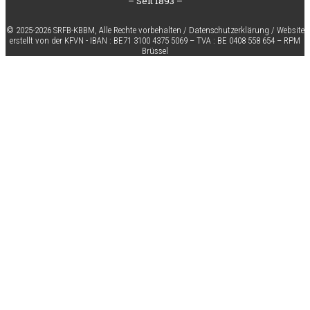
– Seit 1893 –
© 2025-2026 SRFB-KBBM,
Alle Rechte vorbehalten
/
Datenschutzerklärung
/
Website
erstellt von der KFVN
-
IBAN :
BE71 3100 4375 5069 –
TVA :
BE 0408 558 654 –
RPM
Brüssel