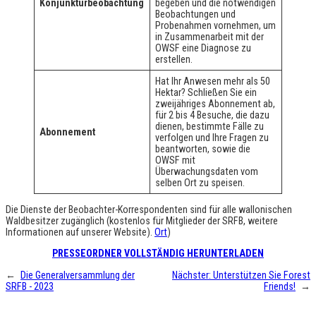
Konjunkturbeobachtung
begeben und die notwendigen
Beobachtungen und
Probenahmen vornehmen, um
in Zusammenarbeit mit der
OWSF eine Diagnose zu
erstellen.
Hat Ihr Anwesen mehr als 50
Hektar? Schließen Sie ein
zweijähriges Abonnement ab,
für 2 bis 4 Besuche, die dazu
dienen, bestimmte Fälle zu
Abonnement
verfolgen und Ihre Fragen zu
beantworten, sowie die
OWSF mit
Überwachungsdaten vom
selben Ort zu speisen.
Die Dienste der Beobachter-Korrespondenten sind für alle wallonischen
Waldbesitzer zugänglich (kostenlos für Mitglieder der SRFB, weitere
Informationen auf unserer Website).
Ort
)
PRESSEORDNER VOLLSTÄNDIG HERUNTERLADEN
←
Die Generalversammlung der
Nächster:
Unterstützen Sie Forest
SRFB - 2023
Friends!
→