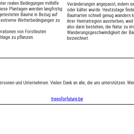
nter realen Bedingungen mithilfe
Veränderungen angepasst, indem si
iese Plantagen werden langfristig
oder kälter wurde. Heutzutage findet
 getesteten Bäume in Bezug auf
Baumarten schnell genug wandern kö
nd extreme Wetterbedingungen zu
ihrer Heimatregion aussterben, weil
also darin bestehen, die Natur zu im
rationen von Forstleuten
Wanderungsgeschwindigkeit der Bäum
hlage zu pflanzen.
bezeichnet.
personen und Unternehmen. Vielen Dank an alle, die uns unterstützen. We
treesforfuture.be