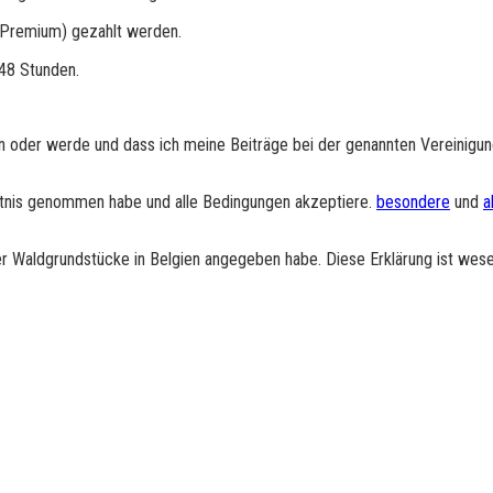
d Premium) gezahlt werden.
 48 Stunden.
 bin oder werde und dass ich meine Beiträge bei der genannten Vereinigu
nntnis genommen habe und alle Bedingungen akzeptiere.
besondere
und
a
r Waldgrundstücke in Belgien angegeben habe. Diese Erklärung ist wesent
isen (siehe Punkt 6 der Besonderen Bedingungen). Der Premium-Beitrag