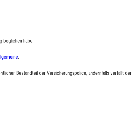
ng beglichen habe.
llgemeine
.
licher Bestandteil der Versicherungspolice, andernfalls verfällt der
 für das laufende Jahr ist auf das Konto BE71 310-0437550-69 der
Seinen Wald versichern!