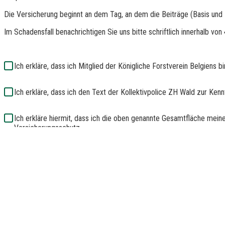
Die Versicherung beginnt an dem Tag, an dem die Beiträge (Basis un
Im Schadensfall benachrichtigen Sie uns bitte schriftlich innerhalb von
Ich erkläre, dass ich Mitglied der Königliche Forstverein Belgiens
Ich erkläre, dass ich den Text der Kollektivpolice ZH Wald zur Ke
Ich erkläre hiermit, dass ich die oben genannte Gesamtfläche meine
Versicherungsschutz.
Ich erkläre, heute den Betrag meines Premium-Beitrags zu überwe
Königliche Forstverein Belgiens von Belgien zu überweisen.