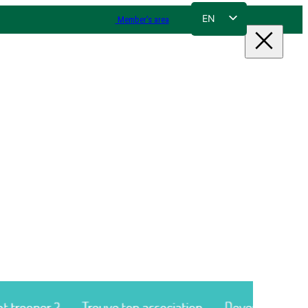
EN
Member's area
FR
NL
DE