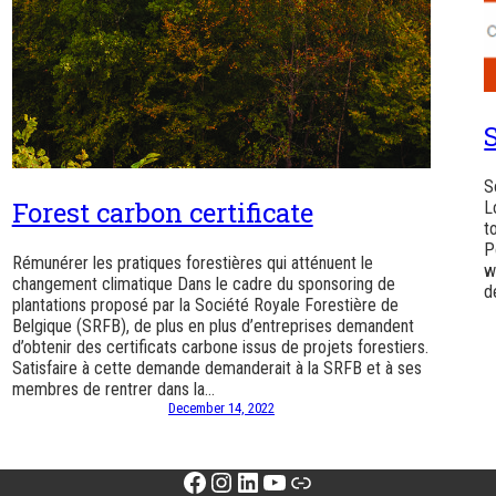
S
Forest carbon certificate
L
t
P
Rémunérer les pratiques forestières qui atténuent le
w
changement climatique Dans le cadre du sponsoring de
d
plantations proposé par la Société Royale Forestière de
Belgique (SRFB), de plus en plus d’entreprises demandent
d’obtenir des certificats carbone issus de projets forestiers.
Satisfaire à cette demande demanderait à la SRFB et à ses
membres de rentrer dans la…
December 14, 2022
Facebook
Instagram
LinkedIn
YouTube
Link