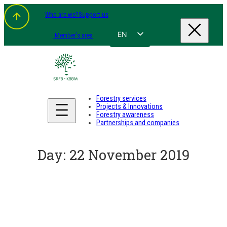
Skip
Who are we?
Support us
to
content
EN
Member's area
FR
NL
DE
Forestry services
Projects & Innovations
Forestry awareness
Partnerships and companies
Day:
22 November 2019