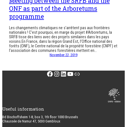
Meeting between the SRFB and the
ONF as part of the Arboretums
programme
Les changements climatiques ne s’arrêtent pas aux frontières
nationales ! C’est pourquoi, en marge du projet #Arboretums, la
SRFB tisse des liens avec des projets similaires dans les pays
voisins.En France, dans la région Grand Est, l’Office national des
forêts (ONF), le Centre national de la propriété forestière (CNPF) et
l’association des communes forestières mettent en…
November 22, 2019
Facebook
Instagram
LinkedIn
YouTube
Link
Useful information
Bd Bischoffsheim 1-8, box 3, 1th floor 1000 Brussels
Chaussée de Namur 47, 5030 Gembloux