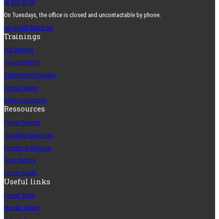
02 223 07 66
On Tuesdays, the office is closed and uncontactable by phone.
info@srfb-kbbm.be
Trainings
Full agenda
Cycle ForêtFor
Customised training
Forest ranger
Online resources
Ressources
Forest Friends
Teaching resources
Forests in Belgium
Silva Belgica
Forest health
Useful links
Forest Shop
Mosaic forest