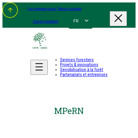
Qui sommes-nous ?
Nous soutenir
FR
Espace membre
NL
EN
DE
Services forestiers
Projets & innovations
Sensibilisation à la forêt
Partenariats et entreprises
MPeRN