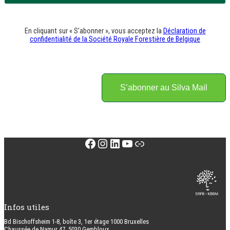
En cliquant sur « S’abonner », vous acceptez la
Déclaration de
confidentialité de la Société Royale Forestière de Belgique
S’abonner au Silva Mail
Facebook
Instagram
LinkedIn
YouTube
Lien
Infos utiles
Bd Bischoffsheim 1-8, boîte 3, 1er étage 1000 Bruxelles
Chaussée de Namur 47, 5030 Gembloux