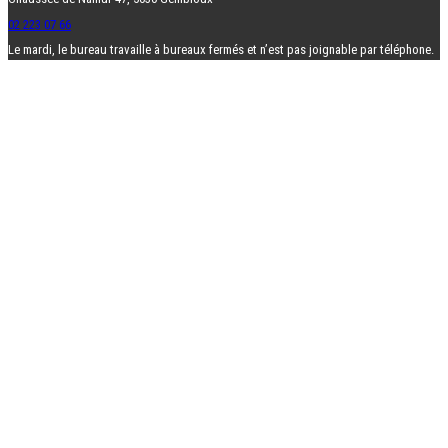
02 223 07 66
Le mardi, le bureau travaille à bureaux fermés et n’est pas joignable par téléphone.
info@srfb-kbbm.be
Formations
Agenda complet
Cycle ForêtFor
Formation personnalisée
Coach forestiers
Ressources en ligne
Ressources
Forest Friends
Ressources pédagogiques
Les forêts en Belgique
Silva Belgica
La santé des forêts
Liens utiles
Forest Shop
Forêt mosaïque