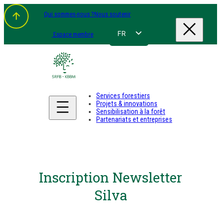
Qui sommes-nous ?
Nous soutenir
FR
Espace membre
NL
EN
DE
Services forestiers
Projets & innovations
Sensibilisation à la forêt
Partenariats et entreprises
Inscription Newsletter
Silva