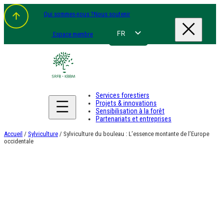
Aller
Qui sommes-nous ?
Nous soutenir
au
contenu
FR
Espace membre
NL
EN
DE
Services forestiers
Projets & innovations
Sensibilisation à la forêt
Partenariats et entreprises
Accueil
/
Sylviculture
/ Sylviculture du bouleau : L’essence montante de l’Europe
occidentale