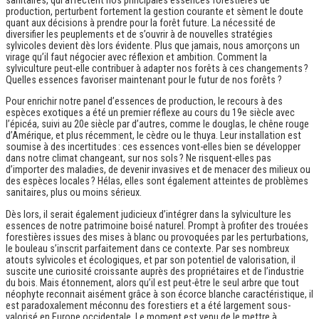
sanitaires, qui affectent nos principales essences forestières de
u
production, perturbent fortement la gestion courante et sèment le doute
r
quant aux décisions à prendre pour la forêt future. La nécessité de
e
diversifier les peuplements et de s’ouvrir à de nouvelles stratégies
d
sylvicoles devient dès lors évidente. Plus que jamais, nous amorçons un
u
virage qu’il faut négocier avec réflexion et ambition. Comment la
b
sylviculture peut-elle contribuer à adapter nos forêts à ces changements ?
o
Quelles essences favoriser maintenant pour le futur de nos forêts ?
u
l
Pour enrichir notre panel d’essences de production, le recours à des
e
espèces exotiques a été un premier réflexe au cours du 19e siècle avec
a
l’épicéa, suivi au 20e siècle par d’autres, comme le douglas, le chêne rouge
u
d’Amérique, et plus récemment, le cèdre ou le thuya. Leur installation est
:
soumise à des incertitudes : ces essences vont-elles bien se développer
L
dans notre climat changeant, sur nos sols ? Ne risquent-elles pas
’
d’importer des maladies, de devenir invasives et de menacer des milieux ou
e
des espèces locales ? Hélas, elles sont également atteintes de problèmes
s
sanitaires, plus ou moins sérieux.
s
e
Dès lors, il serait également judicieux d’intégrer dans la sylviculture les
n
essences de notre patrimoine boisé naturel. Prompt à profiter des trouées
c
forestières issues des mises à blanc ou provoquées par les perturbations,
e
le bouleau s’inscrit parfaitement dans ce contexte. Par ses nombreux
m
atouts sylvicoles et écologiques, et par son potentiel de valorisation, il
o
suscite une curiosité croissante auprès des propriétaires et de l’industrie
n
du bois. Mais étonnement, alors qu’il est peut-être le seul arbre que tout
t
néophyte reconnait aisément grâce à son écorce blanche caractéristique, il
a
est paradoxalement méconnu des forestiers et a été largement sous-
n
valorisé en Europe occidentale. Le moment est venu de le mettre à