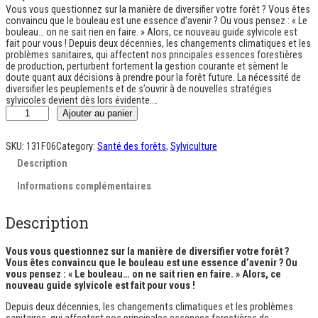
Vous vous questionnez sur la manière de diversifier votre forêt ? Vous êtes
convaincu que le bouleau est une essence d’avenir ? Ou vous pensez : « Le
bouleau… on ne sait rien en faire. » Alors, ce nouveau guide sylvicole est
fait pour vous ! Depuis deux décennies, les changements climatiques et les
problèmes sanitaires, qui affectent nos principales essences forestières
de production, perturbent fortement la gestion courante et sèment le
doute quant aux décisions à prendre pour la forêt future. La nécessité de
diversifier les peuplements et de s’ouvrir à de nouvelles stratégies
sylvicoles devient dès lors évidente.…
q
Ajouter au panier
u
a
n
SKU:
131F06
Category:
Santé des forêts
, 
Sylviculture
t
Description
i
t
Informations complémentaires
é
d
e
Description
S
y
l
Vous vous questionnez sur la manière de diversifier votre forêt ?
v
Vous êtes convaincu que le bouleau est une essence d’avenir ? Ou
i
vous pensez : « Le bouleau… on ne sait rien en faire. » Alors, ce
c
nouveau guide sylvicole est fait pour vous !
u
l
Depuis deux décennies, les changements climatiques et les problèmes
t