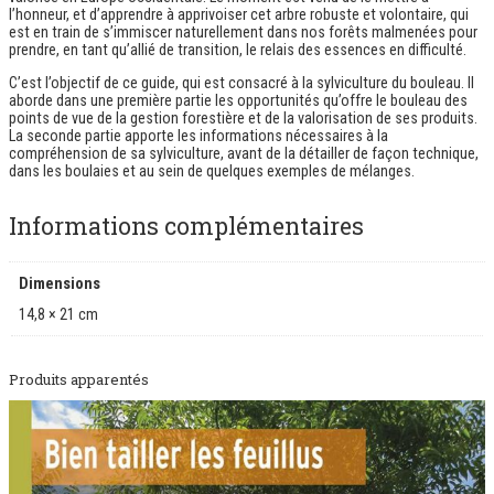
t
l’honneur, et d’apprendre à apprivoiser cet arbre robuste et volontaire, qui
e
est en train de s’immiscer naturellement dans nos forêts malmenées pour
d
prendre, en tant qu’allié de transition, le relais des essences en difficulté.
e
C’est l’objectif de ce guide, qui est consacré à la sylviculture du bouleau. Il
l
aborde dans une première partie les opportunités qu’offre le bouleau des
’
points de vue de la gestion forestière et de la valorisation de ses produits.
E
La seconde partie apporte les informations nécessaires à la
u
compréhension de sa sylviculture, avant de la détailler de façon technique,
r
dans les boulaies et au sein de quelques exemples de mélanges.
o
p
e
Informations complémentaires
o
c
c
i
Dimensions
d
e
14,8 × 21 cm
n
t
a
Produits apparentés
l
e