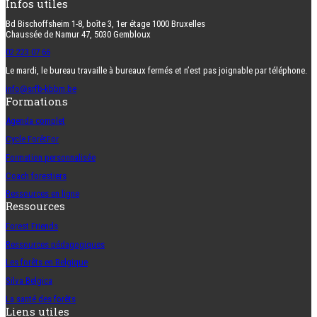
Infos utiles
Bd Bischoffsheim 1-8, boîte 3, 1er étage 1000 Bruxelles
Chaussée de Namur 47, 5030 Gembloux
02 223 07 66
Le mardi, le bureau travaille à bureaux fermés et n’est pas joignable par téléphone.
info@srfb-kbbm.be
Formations
Agenda complet
Cycle ForêtFor
Formation personnalisée
Coach forestiers
Ressources en ligne
Ressources
Forest Friends
Ressources pédagogiques
Les forêts en Belgique
Silva Belgica
La santé des forêts
Liens utiles