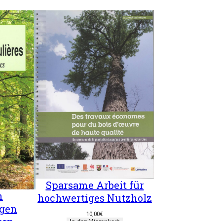
Sparsame Arbeit für
n
hochwertiges Nutzholz
gen
10,00
€