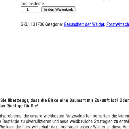
lors évidente.…
S
In den Warenkorb
y
l
SKU:
131F06
Kategorie:
Gesundheit der Wälder
, 
Forstwirtsch
v
i
c
u
l
t
u
r
e
d
u
b
o
u
 Sie überzeugt, dass die Birke eine Baumart mit Zukunft ist? Oder 
l
as Richtige für Sie!
e
a
sprobleme, die unsere wichtigsten Nutzwaldarten betreffen, die laufen
u
 Bestände zu diversifizieren und neue waldbauliche Strategien zu entwick
:
e kann die Forstwirtschaft dazu beitragen, unsere Wälder an diese Ve