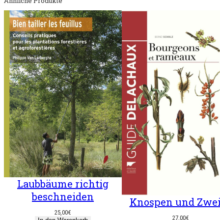
Ähnliche Produkte
Laubbäume richtig
beschneiden
Knospen und Zwe
25,00
€
27,00
€