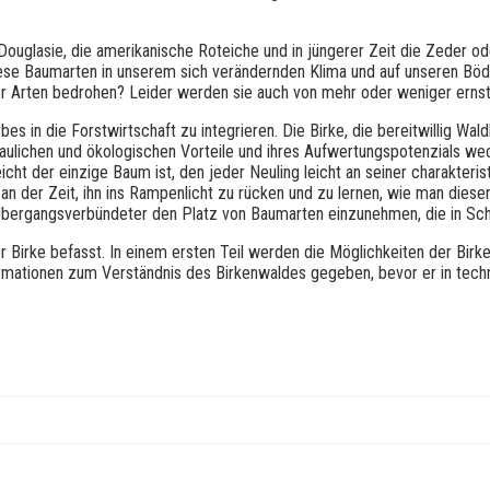
L
’
e
 Douglasie, die amerikanische Roteiche und in jüngerer Zeit die Zeder o
s
diese Baumarten in unserem sich verändernden Klima und auf unseren Böde
s
er Arten bedrohen? Leider werden sie auch von mehr oder weniger ernst
e
n
es in die Forstwirtschaft zu integrieren. Die Birke, die bereitwillig Wa
c
dbaulichen und ökologischen Vorteile und ihres Aufwertungspotenzials we
e
icht der einzige Baum ist, den jeder Neuling leicht an seiner charakter
m
n der Zeit, ihn ins Rampenlicht zu rücken und zu lernen, wie man diese
o
 Übergangsverbündeter den Platz von Baumarten einzunehmen, die in Sch
n
t
der Birke befasst. In einem ersten Teil werden die Möglichkeiten der Bi
a
ormationen zum Verständnis des Birkenwaldes gegeben, bevor er in techn
n
t
e
d
e
l
’
E
u
r