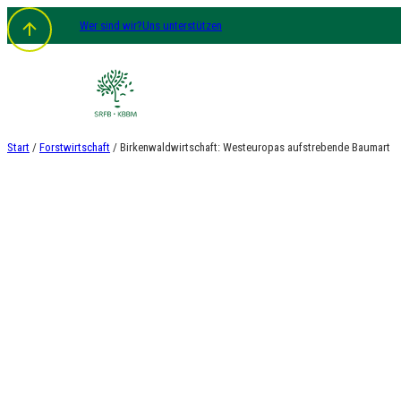
Zum
Wer sind wir?
Uns unterstützen
Inhalt
springen
Start
/
Forstwirtschaft
/ Birkenwaldwirtschaft: Westeuropas aufstrebende Baumart