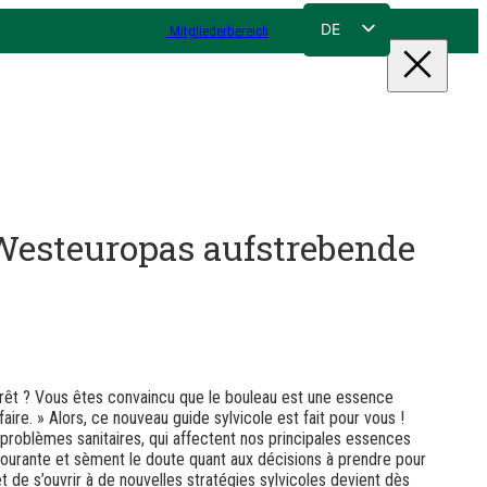
DE
Mitgliederbereich
FR
NL
EN
 Westeuropas aufstrebende
orêt ? Vous êtes convaincu que le bouleau est une essence
aire. » Alors, ce nouveau guide sylvicole est fait pour vous !
problèmes sanitaires, qui affectent nos principales essences
courante et sèment le doute quant aux décisions à prendre pour
et de s’ouvrir à de nouvelles stratégies sylvicoles devient dès