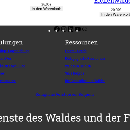
Eichenwäld
26,00
€
In den Warenkorb
20,00
€
In den Warenkor
Facebook
Instagram
LinkedIn
YouTube
Link
ulungen
Ressourcen
ndige Tagesordnung
Forest Friends
ForêtFor
Pädagogische Ressourcen
lisierte Schulung
Wälder in Belgien
iner
Silva Belgica
Ressourcen
Die Gesundheit der Wälder
Königliche Forstverein Belgiens
enste des Waldes und der F