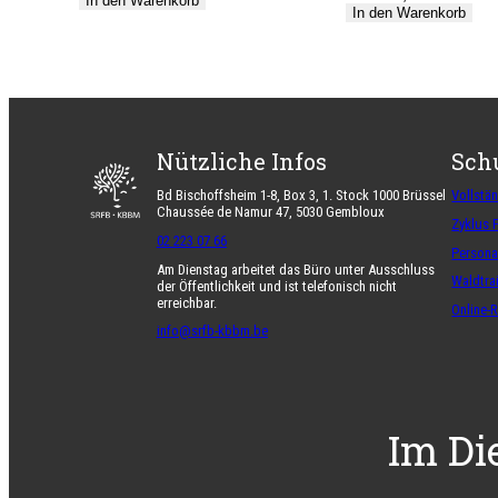
In den Warenkorb
In den Warenkorb
Nützliche Infos
Sch
Bd Bischoffsheim 1-8, Box 3, 1. Stock 1000 Brüssel
Vollstä
Chaussée de Namur 47, 5030 Gembloux
Zyklus 
02 223 07 66
Persona
Am Dienstag arbeitet das Büro unter Ausschluss
Waldtra
der Öffentlichkeit und ist telefonisch nicht
erreichbar.
Online-
info@srfb-kbbm.be
Im Di