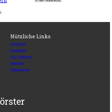
ern
In den Warenkorb
b
Nützliche Links
Forest Shop
Mosaikwald
Job / Praktikum
Newsletter
Medienbereich
örster