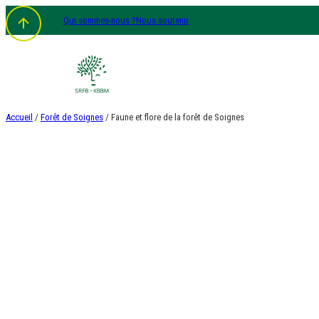
Aller
Qui sommes-nous ?
Nous soutenir
au
contenu
Accueil
/
Forêt de Soignes
/ Faune et flore de la forêt de Soignes