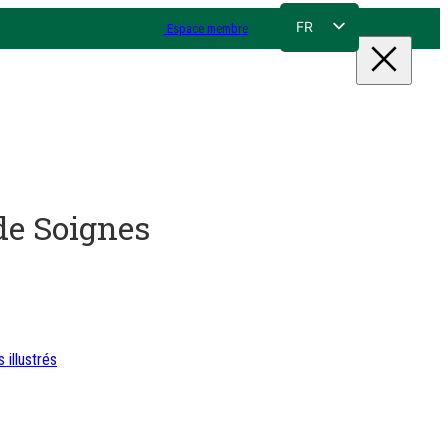
FR
Espace membre
NL
EN
DE
 de Soignes
s illustrés