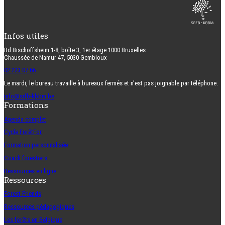
Infos utiles
Bd Bischoffsheim 1-8, boîte 3, 1er étage 1000 Bruxelles
Chaussée de Namur 47, 5030 Gembloux
02 223 07 66
Le mardi, le bureau travaille à bureaux fermés et n’est pas joignable par téléphone.
info@srfb-kbbm.be
Formations
Agenda complet
Cycle ForêtFor
Formation personnalisée
Coach forestiers
Ressources en ligne
Ressources
Forest Friends
Ressources pédagogiques
Les forêts en Belgique