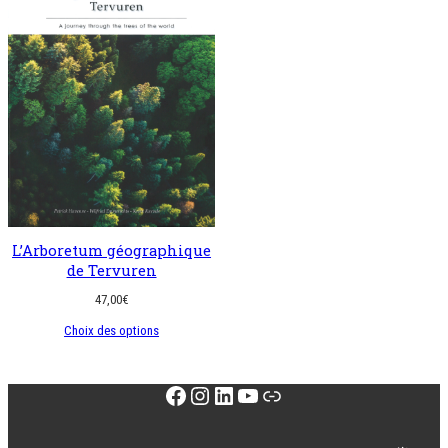
L’Arboretum géographique
de Tervuren
47,00
€
Choix des options
Facebook
Instagram
LinkedIn
YouTube
Lien