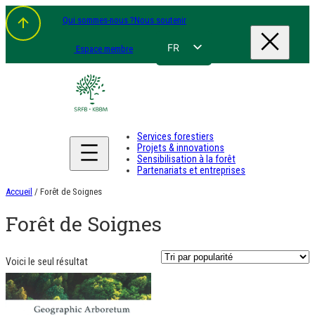
Aller
Qui sommes-nous ?
Nous soutenir
au
contenu
FR
Espace membre
NL
EN
DE
Services forestiers
Projets & innovations
Sensibilisation à la forêt
Partenariats et entreprises
Accueil
/ Forêt de Soignes
Forêt de Soignes
Voici le seul résultat