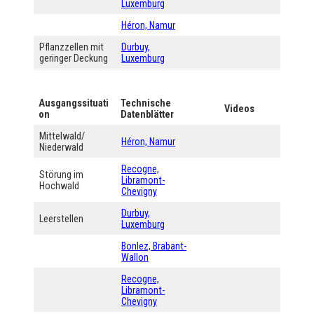
Luxemburg
Héron, Namur
Pflanzzellen mit
Durbuy,
geringer Deckung
Luxemburg
Ausgangssituati
Technische
Videos
on
Datenblätter
Mittelwald/
Héron, Namur
Niederwald
Recogne,
Störung im
Libramont-
Hochwald
Chevigny
Durbuy,
Leerstellen
Luxemburg
Bonlez, Brabant-
Wallon
Recogne,
Libramont-
Chevigny