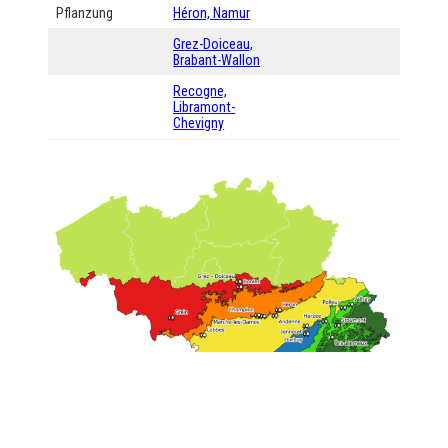
Pflanzung
Héron, Namur
Grez-Doiceau,
Brabant-Wallon
Recogne,
Libramont-
Chevigny