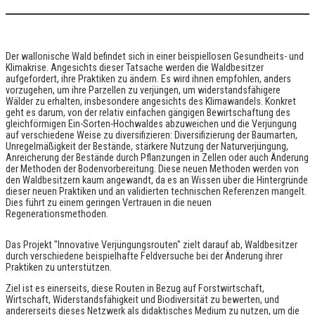
Der wallonische Wald befindet sich in einer beispiellosen Gesundheits- und
Klimakrise. Angesichts dieser Tatsache werden die Waldbesitzer
aufgefordert, ihre Praktiken zu ändern. Es wird ihnen empfohlen, anders
vorzugehen, um ihre Parzellen zu verjüngen, um widerstandsfähigere
Wälder zu erhalten, insbesondere angesichts des Klimawandels. Konkret
geht es darum, von der relativ einfachen gängigen Bewirtschaftung des
gleichförmigen Ein-Sorten-Hochwaldes abzuweichen und die Verjüngung
auf verschiedene Weise zu diversifizieren: Diversifizierung der Baumarten,
Unregelmäßigkeit der Bestände, stärkere Nutzung der Naturverjüngung,
Anreicherung der Bestände durch Pflanzungen in Zellen oder auch Änderung
der Methoden der Bodenvorbereitung. Diese neuen Methoden werden von
den Waldbesitzern kaum angewandt, da es an Wissen über die Hintergründe
dieser neuen Praktiken und an validierten technischen Referenzen mangelt.
Dies führt zu einem geringen Vertrauen in die neuen
Regenerationsmethoden.
Das Projekt "Innovative Verjüngungsrouten" zielt darauf ab, Waldbesitzer
durch verschiedene beispielhafte Feldversuche bei der Änderung ihrer
Praktiken zu unterstützen.
Ziel ist es einerseits, diese Routen in Bezug auf Forstwirtschaft,
Wirtschaft, Widerstandsfähigkeit und Biodiversität zu bewerten, und
andererseits dieses Netzwerk als didaktisches Medium zu nutzen, um die