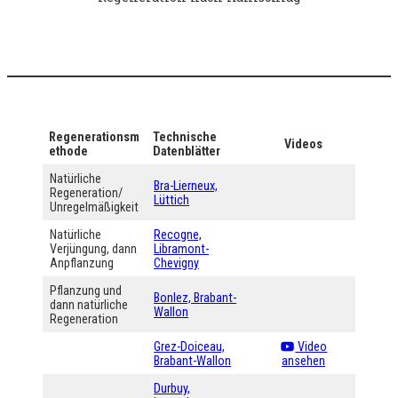
Regenerationsm
Technische
Videos
ethode
Datenblätter
Natürliche
Bra-Lierneux,
Regeneration/
Lüttich
Unregelmäßigkeit
Natürliche
Recogne,
Verjüngung, dann
Libramont-
Anpflanzung
Chevigny
Pflanzung und
Bonlez, Brabant-
dann natürliche
Wallon
Regeneration
Grez-Doiceau,
Video
Brabant-Wallon
ansehen
Durbuy,