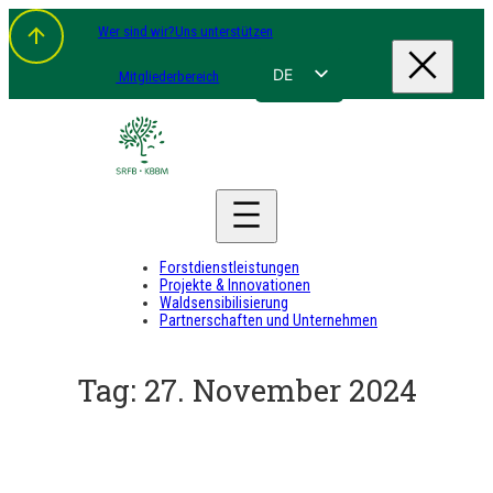
Zum
Wer sind wir?
Uns unterstützen
Inhalt
springen
DE
Mitgliederbereich
FR
NL
EN
Forstdienstleistungen
Projekte & Innovationen
Waldsensibilisierung
Partnerschaften und Unternehmen
Tag:
27. November 2024