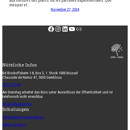
aux mesures des plants sur les parcelles expérimentales. Que
mesurer et…
November 27, 2024
Facebook
Instagram
LinkedIn
YouTube
Link
Nützliche Infos
Bd Bischoffsheim 1-8, Box 3, 1. Stock 1000 Brüssel
Chaussée de Namur 47, 5030 Gembloux
02 223 07 66
Am Dienstag arbeitet das Büro unter Ausschluss der Öffentlichkeit und ist
telefonisch nicht erreichbar.
info@srfb-kbbm.be
Schulungen
Vollständige Tagesordnung
Zyklus ForêtFor