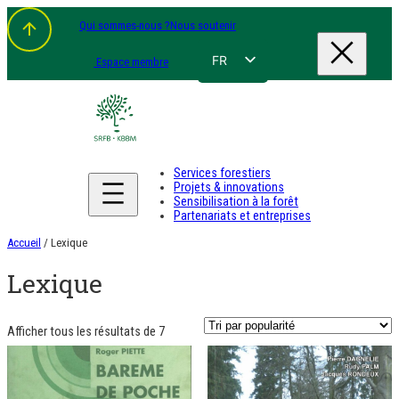
Aller
Qui sommes-nous ?
Nous soutenir
au
contenu
FR
Espace membre
NL
EN
DE
Services forestiers
Projets & innovations
Sensibilisation à la forêt
Partenariats et entreprises
Accueil
/ Lexique
Lexique
Classés
Afficher tous les résultats de 7
par
popularité