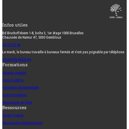
Infos utiles
Bd Bischoffsheim 1-8, boîte 3, 1er étage 1000 Bruxelles
Chaussée de Namur 47, 5030 Gembloux
02 223 07 66
Le mardi, le bureau travaille à bureaux fermés et n’est pas joignable par téléphone.
info@srfb-kbbm.be
Formations
Agenda complet
Cycle ForêtFor
Formation personnalisée
Coach forestiers
Ressources en ligne
Ressources
Forest Friends
Ressources pédagogiques