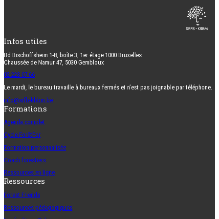
Infos utiles
Bd Bischoffsheim 1-8, boîte 3, 1er étage 1000 Bruxelles
Chaussée de Namur 47, 5030 Gembloux
02 223 07 66
Le mardi, le bureau travaille à bureaux fermés et n’est pas joignable par téléphone.
info@srfb-kbbm.be
Formations
Agenda complet
Cycle ForêtFor
Formation personnalisée
Coach forestiers
Ressources en ligne
Ressources
Forest Friends
Ressources pédagogiques