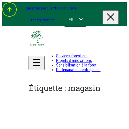
Aller
Qui sommes-nous ?
Nous soutenir
au
contenu
FR
Espace membre
NL
EN
DE
Services forestiers
Projets & innovations
Sensibilisation à la forêt
Partenariats et entreprises
Étiquette :
magasin