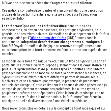
à l’avant de la scène la nécessité d’
augmenter leur résilience
.
Ces notions sont interdépendantes et s’inscrivent dans une perception
globale de la gestion forestière qui intègre et dépasse l’adéquation
essence-station.
La forêt mosaïque est une forêt diversifiée
dans toutes ses
composantes, au niveau des essences, des pratiques sylvicoles, de la
génétique et des micro-habitats. Ce modèle de développement de la forêt a
été popularisé par l’
Office national des forêts
(ONF, France) dans le
contexte de l’
adaptation des forêts aux changements climatiques
. La
Société Royale forestière de Belgique se retrouve complètement dans
cette conception de la forêt et entend en faire la promotion auprès de ses
membres.
Le modèle de la forêt mosaïque n’exclut aucun type de sylviculture et n’en
porte aucun aux nues. Sa vertu repose justement dans la
coexistence de
plusieurs sylvicultures et de plusieurs types d’habitat
. Outre l’intérêt
paysager indéniable de ce modèle de forêt, la coexistence d’essences, de
sylvicultures et de micro-habitats différents permet de maximiser la
biodiversité et ses bienfaits (par exemple, la présence de prédateurs
naturels des ravageurs) tout en limitant les risques de crise généralisée (si
un type de peuplement rencontre des problèmes, les autres types de
peuplement présents sont épargnés). Selon le bon vieux principe « on ne
met tous ses œufs dans le même panier », la forêt mosaïque étend la
consigne actuelle de diversification à une échelle supérieure.
Nous reviendrons plus en détails sur le concept de forêt mosaïque et sur