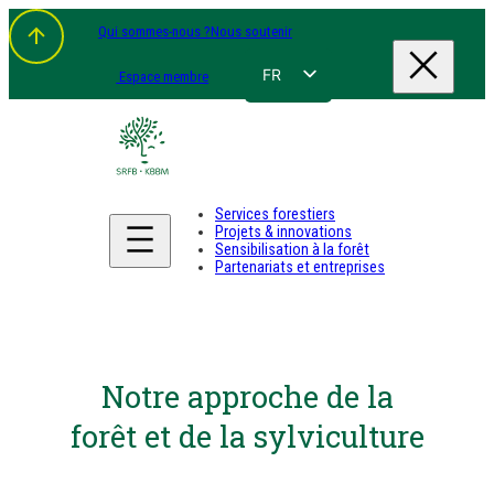
Qui sommes-nous ?
Nous soutenir
FR
Espace membre
NL
EN
DE
Services forestiers
Projets & innovations
Sensibilisation à la forêt
Partenariats et entreprises
Notre approche de la
forêt et de la sylviculture