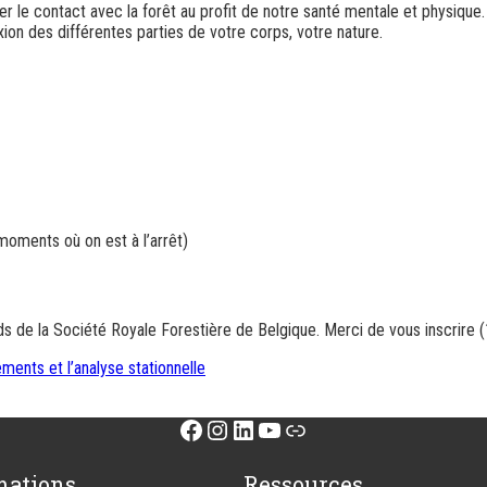
r le contact avec la forêt au profit de notre santé mentale et physiq
on des différentes parties de votre corps, votre nature.
moments où on est à l’arrêt)
s de la Société Royale Forestière de Belgique. Merci de vous inscrire (1
ments et l’analyse stationnelle
Facebook
Instagram
LinkedIn
YouTube
Lien
mations
Ressources