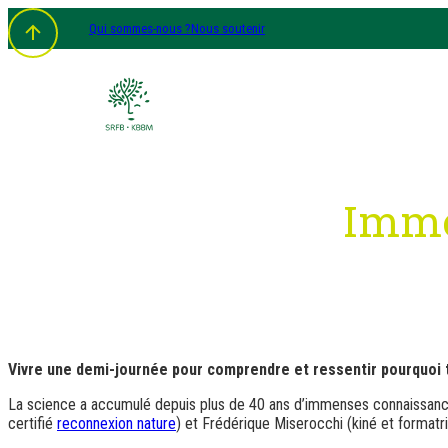
Aller
Qui sommes-nous ?
Nous soutenir
au
contenu
Immer
Vivre une demi-journée pour comprendre et ressentir pourquoi tou
La science a accumulé depuis plus de 40 ans d’immenses connaissances c
certifié
reconnexion nature
) et Frédérique Miserocchi (kiné et format