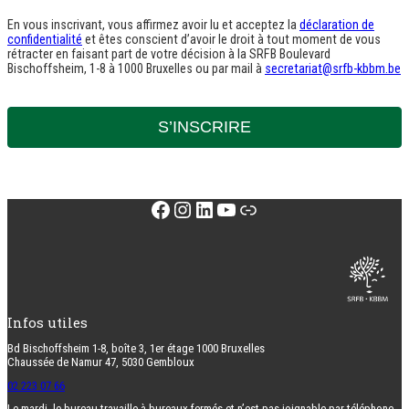
En vous inscrivant, vous affirmez avoir lu et acceptez la
déclaration de
confidentialité
et êtes conscient d’avoir le droit à tout moment de vous
rétracter en faisant part de votre décision à la SRFB Boulevard
Bischoffsheim, 1-8 à 1000 Bruxelles ou par mail à
secretariat@srfb-kbbm.be
S’INSCRIRE
Facebook
Instagram
LinkedIn
YouTube
Lien
Infos utiles
Bd Bischoffsheim 1-8, boîte 3, 1er étage 1000 Bruxelles
Chaussée de Namur 47, 5030 Gembloux
02 223 07 66
Le mardi, le bureau travaille à bureaux fermés et n’est pas joignable par téléphone.