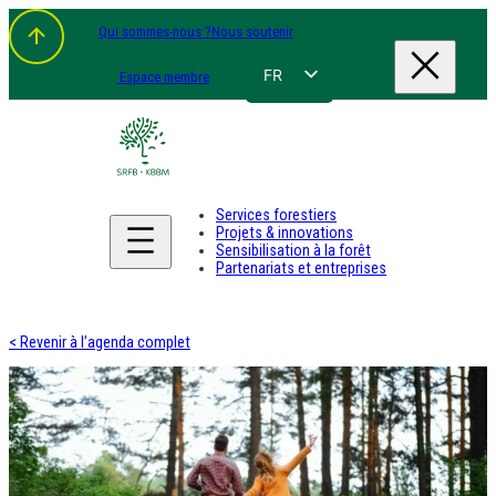
Qui sommes-nous ?
Nous soutenir
FR
Espace membre
NL
EN
DE
Services forestiers
Projets & innovations
Sensibilisation à la forêt
Partenariats et entreprises
< Revenir à l’agenda complet