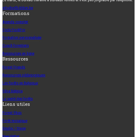
info@srfb-kbbm.be
Formations
Agenda complet
Cycle ForêtFor
Formation personnalisée
Coach forestiers
Ressources en ligne
Ressources
Forest Friends
Ressources pédagogiques
Les forêts en Belgique
Silva Belgica
La santé des forêts
Liens utiles
Forest Shop
Forêt mosaïque
Emploi / Stage
Newsletter