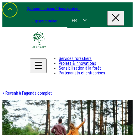
Qui sommes-nous ?
Nous soutenir
FR
Espace membre
NL
EN
DE
Services forestiers
Projets & innovations
Sensibilisation à la forêt
Partenariats et entreprises
< Revenir à l’agenda complet