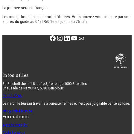
La journée sera en
français
Les inscriptions en ligne sont clôturées. Vous pouvez vous inscrire par sms
auprès du guide au 0496/50.16.65 jusqu’au 26 juin.
Facebook
Instagram
LinkedIn
YouTube
Lien
Infos utiles
Bd Bischoffsheim 1-8, boîte 3, 1er étage 1000 Bruxelles
Chaussée de Namur 47, 5030 Gembloux
02 223 07 66
Le mardi, le bureau travaille à bureaux fermés et n’est pas joignable par téléphone.
info@srfb-kbbm.be
Formations
Agenda complet
Cycle ForêtFor