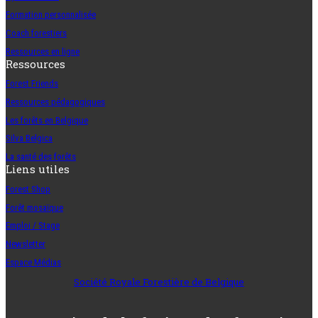
Formation personnalisée
Coach forestiers
Ressources en ligne
Ressources
Forest Friends
Ressources pédagogiques
Les forêts en Belgique
Silva Belgica
La santé des forêts
Liens utiles
Forest Shop
Forêt mosaïque
Emploi / Stage
Newsletter
Espace Médias
Société Royale Forestière de Belgique