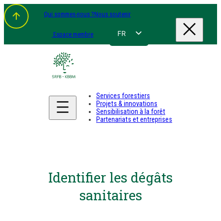
Qui sommes-nous ?
Nous soutenir
FR
Espace membre
NL
EN
DE
Services forestiers
Projets & innovations
Sensibilisation à la forêt
Partenariats et entreprises
Identifier les dégâts
sanitaires