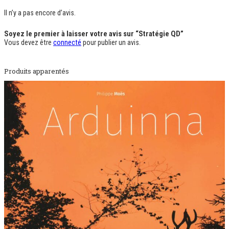
S
t
Il n’y a pas encore d’avis.
r
a
Soyez le premier à laisser votre avis sur “Stratégie QD”
t
Vous devez être
connecté
pour publier un avis.
é
g
i
e
Produits apparentés
Q
D