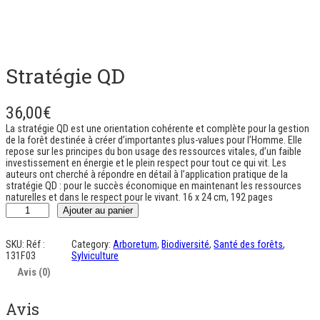
Stratégie QD
36,00
€
La stratégie QD est une orientation cohérente et complète pour la gestion
de la forêt destinée à créer d’importantes plus-values pour l’Homme. Elle
repose sur les principes du bon usage des ressources vitales, d’un faible
investissement en énergie et le plein respect pour tout ce qui vit. Les
auteurs ont cherché à répondre en détail à l’application pratique de la
stratégie QD : pour le succès économique en maintenant les ressources
naturelles et dans le respect pour le vivant. 16 x 24 cm, 192 pages
q
Ajouter au panier
u
a
n
SKU:
Réf :
Category:
Arboretum
, 
Biodiversité
, 
Santé des forêts
, 
t
131F03
Sylviculture
i
Avis (0)
t
é
d
Avis
e