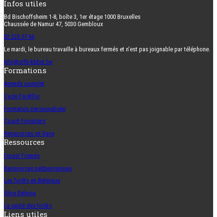
Infos utiles
Bd Bischoffsheim 1-8, boîte 3, 1er étage 1000 Bruxelles
Chaussée de Namur 47, 5030 Gembloux
02 223 07 66
Le mardi, le bureau travaille à bureaux fermés et n’est pas joignable par téléphone.
info@srfb-kbbm.be
Formations
Agenda complet
Cycle ForêtFor
Formation personnalisée
Coach forestiers
Ressources en ligne
Ressources
Forest Friends
Ressources pédagogiques
Les forêts en Belgique
Silva Belgica
La santé des forêts
Liens utiles