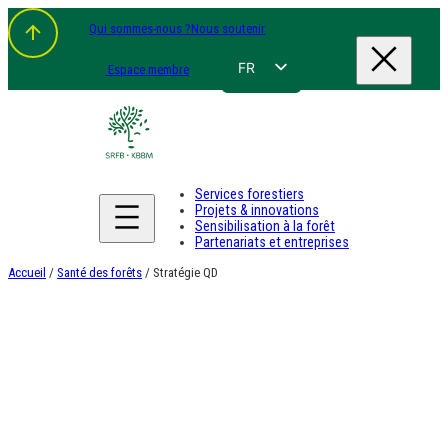
Aller
Qui sommes-nous ?
Nous soutenir
au
contenu
FR
Espace membre
NL
EN
DE
Services forestiers
Projets & innovations
Sensibilisation à la forêt
Partenariats et entreprises
Accueil
/
Santé des forêts
/ Stratégie QD