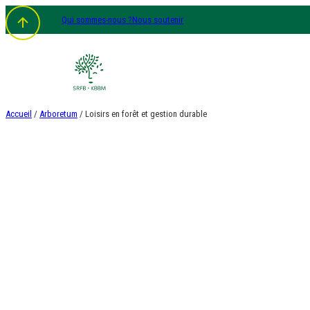
Aller
Qui sommes-nous ?
Nous soutenir
au
contenu
Accueil
/
Arboretum
/ Loisirs en forêt et gestion durable