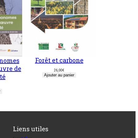
Forêt et carbone
onomes
uvre de
26,00
€
té
Ajouter au panier
r
Liens utiles