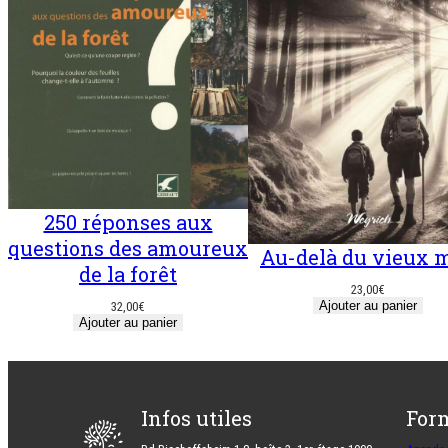
250 réponses aux
questions des amoureux
Au-delà du vieux 
de la forêt
23,00
€
Ajouter au panier
32,00
€
Ajouter au panier
Infos utiles
For