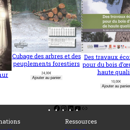
Cubage des arbres et des
Des travaux éc
peuplements forestiers
pour du bois d’œ
haute quali
mur
24,00
€
Ajouter au panier
10,00
€
Ajouter au panie
Facebook
Instagram
LinkedIn
YouTube
Lien
mations
Ressources