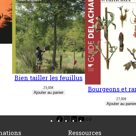
Bien tailler les ­feuillus
Bourgeons et r
25,00
€
Ajouter au panier
27,00
€
Ajouter au panie
Facebook
Instagram
LinkedIn
YouTube
Lien
mations
Ressources