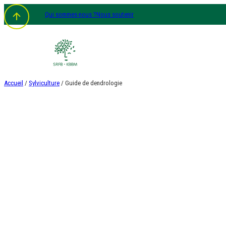
Aller
Qui sommes-nous ?
Nous soutenir
au
contenu
Accueil
/
Sylviculture
/ Guide de dendrologie