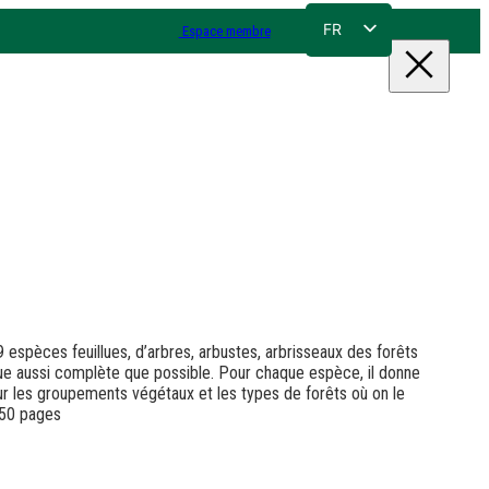
FR
Espace membre
NL
EN
DE
espèces feuillues, d’arbres, arbustes, arbrisseaux des forêts
ue aussi complète que possible. Pour chaque espèce, il donne
 sur les groupements végétaux et les types de forêts où on le
350 pages