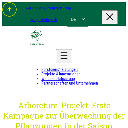
Zum
Wer sind wir?
Uns unterstützen
Inhalt
springen
DE
Mitgliederbereich
FR
NL
EN
Forstdienstleistungen
Projekte & Innovationen
Waldsensibilisierung
Partnerschaften und Unternehmen
Arboretum-Projekt: Erste
Kampagne zur Überwachung der
Pflanzungen in der Saison