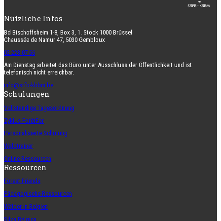
Nützliche Infos
Bd Bischoffsheim 1-8, Box 3, 1. Stock 1000 Brüssel
Chaussée de Namur 47, 5030 Gembloux
02 223 07 66
Am Dienstag arbeitet das Büro unter Ausschluss der Öffentlichkeit und ist
telefonisch nicht erreichbar.
info@srfb-kbbm.be
Schulungen
Vollständige Tagesordnung
Zyklus ForêtFor
Personalisierte Schulung
Waldtrainer
Online-Ressourcen
Ressourcen
Forest Friends
Pädagogische Ressourcen
Wälder in Belgien
Silva Belgica