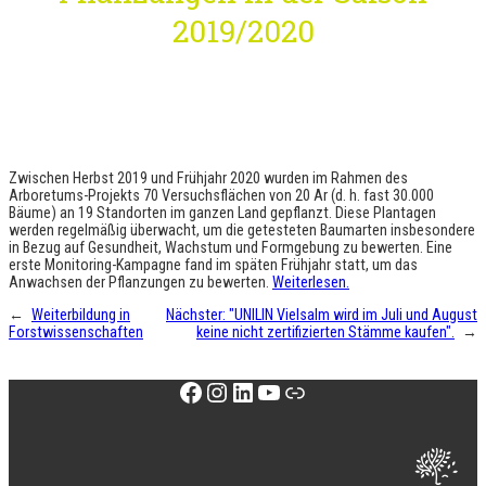
2019/2020
Zwischen Herbst 2019 und Frühjahr 2020 wurden im Rahmen des
Arboretums-Projekts 70 Versuchsflächen von 20 Ar (d. h. fast 30.000
Bäume) an 19 Standorten im ganzen Land gepflanzt. Diese Plantagen
werden regelmäßig überwacht, um die getesteten Baumarten insbesondere
in Bezug auf Gesundheit, Wachstum und Formgebung zu bewerten. Eine
erste Monitoring-Kampagne fand im späten Frühjahr statt, um das
Anwachsen der Pflanzungen zu bewerten.
Weiterlesen.
←
Weiterbildung in
Nächster:
"UNILIN Vielsalm wird im Juli und August
Forstwissenschaften
keine nicht zertifizierten Stämme kaufen".
→
Facebook
Instagram
LinkedIn
YouTube
Link