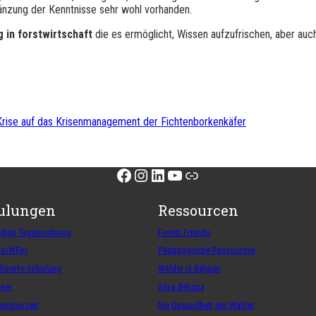
gänzung der Kenntnisse sehr wohl vorhanden.
g in forstwirtschaft
die es ermöglicht, Wissen aufzufrischen, aber auc
Krise auf das Krisenmanagement der Fichtenborkenkäfer
Facebook
Instagram
LinkedIn
YouTube
Link
ulungen
Ressourcen
ndige Tagesordnung
Forest Friends
ForêtFor
Pädagogische Ressourcen
lisierte Schulung
Wälder in Belgien
iner
Silva Belgica
Ressourcen
Die Gesundheit der Wälder