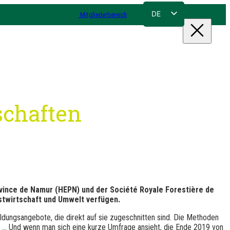
DE
Mitgliederbereich
FR
NL
EN
schaften
ovince de Namur (HEPN) und der Société Royale Forestière de
rstwirtschaft und Umwelt verfügen.
ildungsangebote, die direkt auf sie zugeschnitten sind. Die Methoden
 ... Und wenn man sich eine kurze Umfrage ansieht, die Ende 2019 von