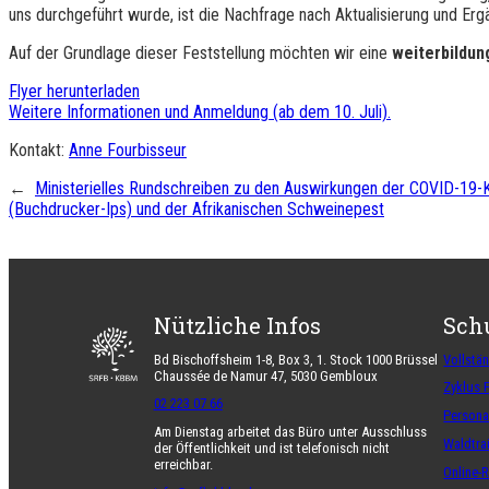
uns durchgeführt wurde, ist die Nachfrage nach Aktualisierung und Er
Auf der Grundlage dieser Feststellung möchten wir eine
weiterbildun
Flyer herunterladen
Weitere Informationen und Anmeldung (ab dem 10. Juli).
Kontakt:
Anne Fourbisseur
←
Ministerielles Rundschreiben zu den Auswirkungen der COVID-19-
(Buchdrucker-Ips) und der Afrikanischen Schweinepest
Nützliche Infos
Sch
Bd Bischoffsheim 1-8, Box 3, 1. Stock 1000 Brüssel
Vollstä
Chaussée de Namur 47, 5030 Gembloux
Zyklus 
02 223 07 66
Persona
Am Dienstag arbeitet das Büro unter Ausschluss
Waldtra
der Öffentlichkeit und ist telefonisch nicht
erreichbar.
Online-