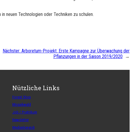
h in neuen Technologien oder Techniken zu schulen.
Nächster:
Arboretum-Projekt: Erste Kampagne zur Überwachung der
Pflanzungen in der Saison 2019/2020
→
Nützliche Links
Forest Shop
Mosaikwald
Job / Praktikum
Newsletter
Medienbereich