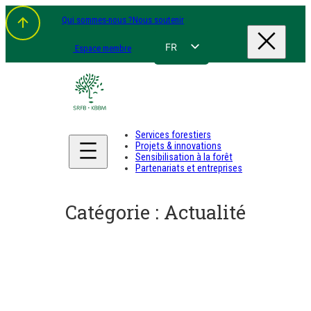
Aller
Qui sommes-nous ?
Nous soutenir
au
contenu
FR
Espace membre
NL
EN
DE
Services forestiers
Projets & innovations
Sensibilisation à la forêt
Partenariats et entreprises
Catégorie :
Actualité