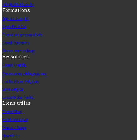
info@srfb-kbbm.be
Formations
Agenda complet
Cycle ForêtFor
Formation personnalisée
Coach forestiers
Ressources en ligne
Ressources
Forest Friends
Ressources pédagogiques
Les forêts en Belgique
Silva Belgica
La santé des forêts
Liens utiles
Forest Shop
Forêt mosaïque
Emploi / Stage
Newsletter