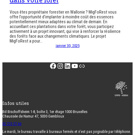
dans votre forêt
Vous êtes propriétaire forestier en Wallonie ? MigFoRest vous
offre l’opportunité d’implanter à moindre coût des essences
potentiellement mieux adaptées au climat de demain. En
accueillant ces plantations dans votre forêt, vous participez
activement à un projet innovant, qui vise à renforcer la résilience
des forêts face aux changements climatiques. Le projet
MigFoRest a pour…
janvier 30, 2025
Facebook
Instagram
LinkedIn
YouTube
Lien
Infos utiles
Bd Bischoffsheim 1-8, boîte 3, 1er étage 1000 Bruxelles
Chaussée de Namur 47, 5030 Gembloux
02 223 07 66
Le mardi, le bureau travaille à bureaux fermés et n’est pas joignable par téléphone.