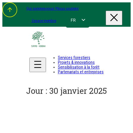
Aller
Qui sommes-nous ?
Nous soutenir
au
contenu
FR
Espace membre
NL
EN
DE
Services forestiers
Projets & innovations
Sensibilisation à la forêt
Partenariats et entreprises
Jour :
30 janvier 2025