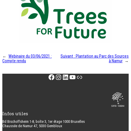
←
Webinaire du 03/06/2021 :
Suivant :
Plantation au Parc des Sources
Compte rendu
à Namur
→
Facebook
Instagram
LinkedIn
YouTube
Lien
Infos utiles
Bd Bischoffsheim 1-8, boîte 3, 1er étage 1000 Bruxelles
Chaussée de Namur 47, 5030 Gembloux