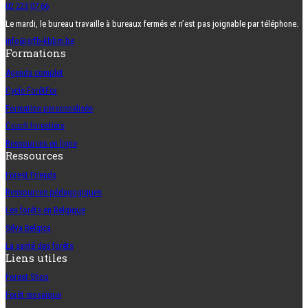
02 223 07 66
Le mardi, le bureau travaille à bureaux fermés et n’est pas joignable par téléphone.
info@srfb-kbbm.be
Formations
Agenda complet
Cycle ForêtFor
Formation personnalisée
Coach forestiers
Ressources en ligne
Ressources
Forest Friends
Ressources pédagogiques
Les forêts en Belgique
Silva Belgica
La santé des forêts
Liens utiles
Forest Shop
Forêt mosaïque