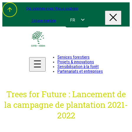
Aller
Qui sommes-nous ?
Nous soutenir
au
contenu
FR
Espace membre
NL
EN
DE
Services forestiers
Projets & innovations
Sensibilisation à la forêt
Partenariats et entreprises
Trees for Future : Lancement de
la campagne de plantation 2021-
2022