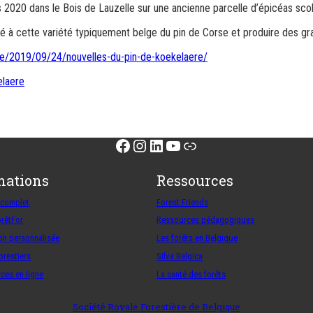
 2020 dans le Bois de Lauzelle sur une ancienne parcelle d’épicéas scol
né à cette variété typiquement belge du pin de Corse et produire des gra
.be/2019/09/24/nouvelles-du-pin-de-koekelaere/
laere
Facebook
Instagram
LinkedIn
YouTube
Lien
mations
Ressources
 complet
Forest Friends
orêtFor
Ressources pédagogiques
on personnalisée
Les forêts en Belgique
orestiers
Silva Belgica
ces en ligne
La santé des forêts
Société Royale Forestière de Belgique