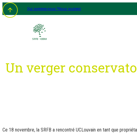
Aller
Qui sommes-nous ?
Nous soutenir
au
contenu
Un verger conservatoi
Ce 18 novembre, la SRFB a rencontré UCLouvain en tant que propriétair