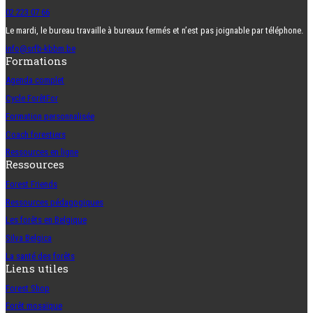
02 223 07 66
Le mardi, le bureau travaille à bureaux fermés et n’est pas joignable par téléphone.
info@srfb-kbbm.be
Formations
Agenda complet
Cycle ForêtFor
Formation personnalisée
Coach forestiers
Ressources en ligne
Ressources
Forest Friends
Ressources pédagogiques
Les forêts en Belgique
Silva Belgica
La santé des forêts
Liens utiles
Forest Shop
Forêt mosaïque