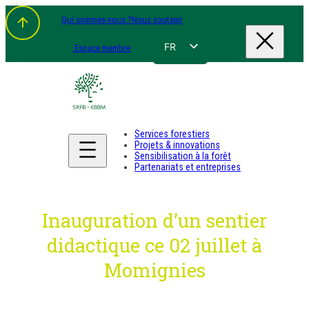
Aller
Qui sommes-nous ?
Nous soutenir
au
contenu
FR
Espace membre
NL
EN
DE
Services forestiers
Projets & innovations
Sensibilisation à la forêt
Partenariats et entreprises
Inauguration d’un sentier
didactique ce 02 juillet à
Momignies