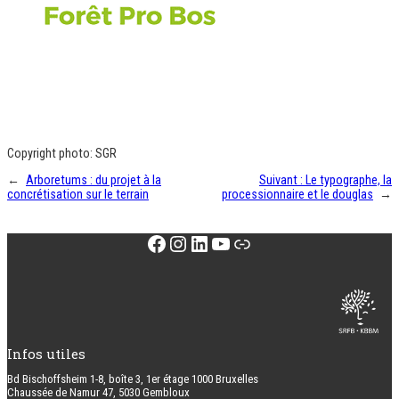
Copyright photo: SGR
←
Arboretums : du projet à la
Suivant :
Le typographe, la
concrétisation sur le terrain
processionnaire et le douglas
→
Facebook
Instagram
LinkedIn
YouTube
Lien
Infos utiles
Bd Bischoffsheim 1-8, boîte 3, 1er étage 1000 Bruxelles
Chaussée de Namur 47, 5030 Gembloux