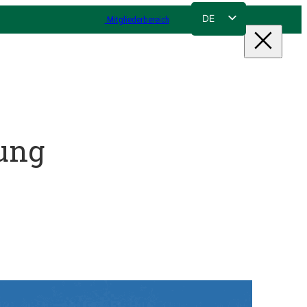
DE
Mitgliederbereich
FR
NL
EN
ung