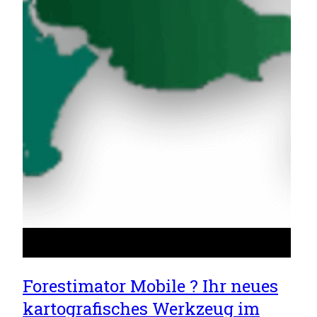
Forestimator Mobile ? Ihr neues
kartografisches Werkzeug im